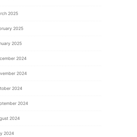
rch 2025
bruary 2025
nuary 2025
cember 2024
vember 2024
tober 2024
ptember 2024
gust 2024
ly 2024