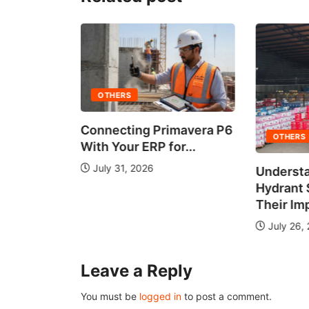
OTHERS
Connecting Primavera P6
OTHERS
With Your ERP for...
July 31, 2026
Understa
 It Work?
Hydrant
de...
Their Im
July 26,
Leave a Reply
You must be
logged in
to post a comment.