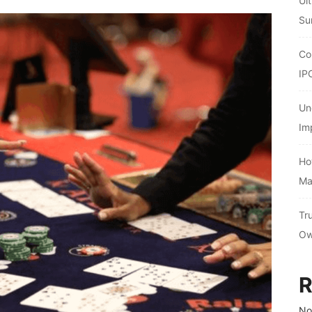
Ul
Su
Co
IP
Un
Im
Ho
Ma
Tr
Ow
R
No