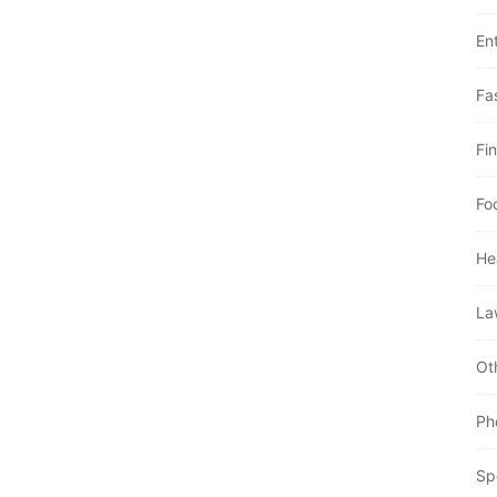
En
Fa
Fi
Fo
He
La
Ot
Ph
Sp