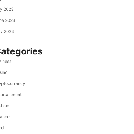
ly 2023
ne 2023
y 2023
ategories
siness
sino
yptocurrency
tertainment
shion
nance
od