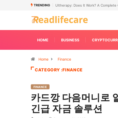
TRENDING
Connecting Primavera P6 With Your ER
HOME
BUSINESS
CRYPTOCURR
Home
Finance
CATEGORY :FINANCE
FINANCE
카드깡 다음머니로 
긴급 자금 솔루션