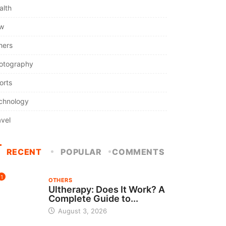
alth
w
hers
otography
orts
chnology
avel
RECENT
POPULAR
COMMENTS
1
OTHERS
Ultherapy: Does It Work? A
Complete Guide to...
August 3, 2026