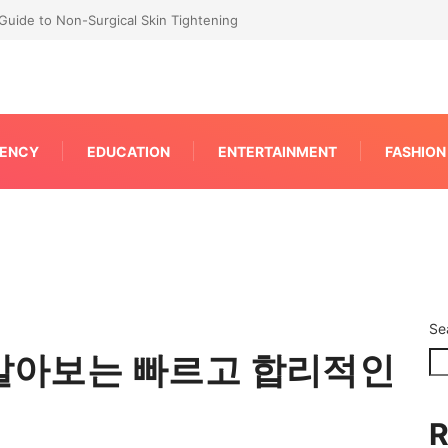
P for Faster IPC Generation
ENCY
EDUCATION
ENTERTAINMENT
FASHION
Se
알아보는 빠르고 합리적인
R