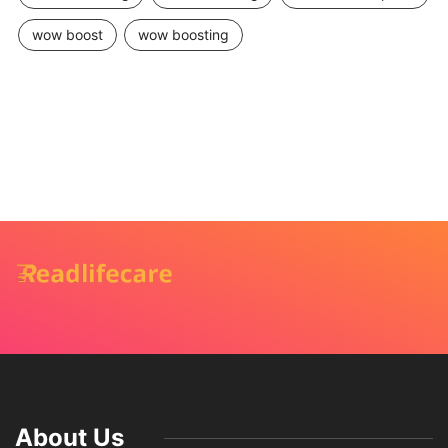
wow boost
wow boosting
About Us