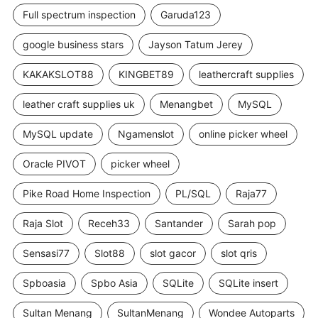
Full spectrum inspection
Garuda123
google business stars
Jayson Tatum Jerey
KAKAKSLOT88
KINGBET89
leathercraft supplies
leather craft supplies uk
Menangbet
MySQL
MySQL update
Ngamenslot
online picker wheel
Oracle PIVOT
picker wheel
Pike Road Home Inspection
PL/SQL
Raja77
Raja Slot
Receh33
Santander
Sarah pop
Sensasi77
Slot88
slot gacor
slot qris
Spboasia
Spbo Asia
SQLite
SQLite insert
Sultan Menang
SultanMenang
Wondee Autoparts