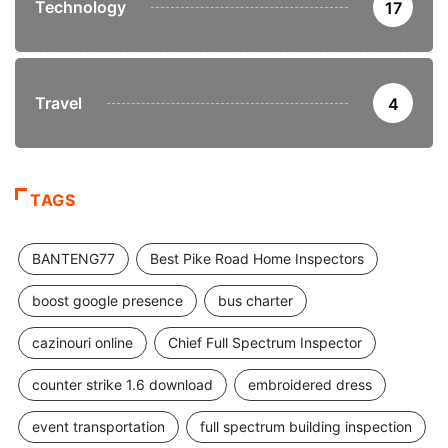
Technology
17
Travel
4
TAGS
BANTENG77
Best Pike Road Home Inspectors
boost google presence
bus charter
cazinouri online
Chief Full Spectrum Inspector
counter strike 1.6 download
embroidered dress
event transportation
full spectrum building inspection