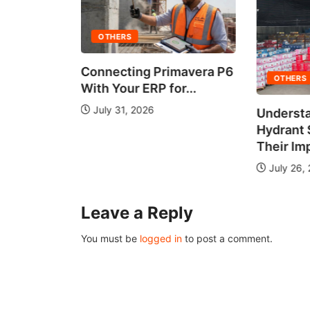
OTHERS
Connecting Primavera P6
OTHERS
With Your ERP for...
July 31, 2026
Understa
 It Work?
Hydrant
de...
Their Im
July 26,
Leave a Reply
You must be
logged in
to post a comment.