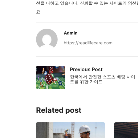
선을 다하고 있습니다. 신뢰할 수 있는 사이트의 엄
요!
Admin
https://readlifecare.com
Previous Post
한국에서 안전한 스포츠 베팅 사이
트를 위한 가이드
Related post