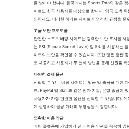
를 받아야 합니다. 한국에서는 Sports Toto와 같은
이트도 한국 사용자를 대상으로 합니다. 영국 도박 위
인하세요. 이러한 허가는 사이트가 엄격한 규정을 준
고급 보안 프로토콜
안전한 스포츠 베팅 사이트는 강력한 보안 조치를 사
는 SSL(Secure Socket Layer) 암호화를 사용하
이트의 보안을 확인할 수 있습니다. 또한 많은 평판 좋
로 제공하고 사용자가 두 번째 방법을 통해 신원을 
다양한 결제 옵션
신뢰할 수 있는 베팅 사이트는 입금 및 출금을 위한 
드, PayPal 및 Skrill과 같은 전자 지갑, 은행 
사용자가 가장 편안한 옵션을 선택할 수 있습니다. 게
게 설명하여 금융 거래의 투명성을 보장합니다.
명확한 이용 약관
베팅 플랫폼에 가입하기 전에 이용 약관을 꼼꼼히 읽는