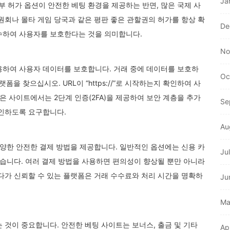
Ja
 정부 허가 옵션이 안전한 베팅 환경을 제공하는 반면, 많은 국제 사
원회나 몰타 게임 당국과 같은 평판 좋은 관할권의 허가를 항상 확
De
수하여 사용자를 보호한다는 것을 의미합니다.
No
용하여 사용자 데이터를 보호합니다. 거래 중에 데이터를 보호하
Oc
는 플랫폼을 찾으십시오. URL이 “https://”로 시작하는지 확인하여 사
은 사이트에서는 2단계 인증(2FA)을 제공하여 보안 계층을 추가
Se
확인하도록 요구합니다.
Au
다양한 안전한 결제 방법을 제공합니다. 일반적인 옵션에는 신용 카
Ju
송금이 있습니다. 여러 결제 방법을 사용하면 편의성이 향상될 뿐만 아니라
다가 신뢰할 수 있는 플랫폼은 거래 수수료와 처리 시간을 명확하
Ju
Ma
 것이 중요합니다. 안전한 베팅 사이트는 보너스, 출금 및 기타
Ap