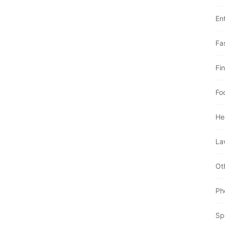
En
Fa
Fi
Fo
He
La
Ot
Ph
Sp