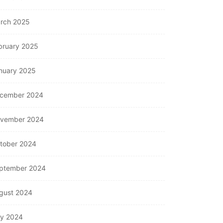
rch 2025
bruary 2025
nuary 2025
cember 2024
vember 2024
tober 2024
ptember 2024
gust 2024
ly 2024