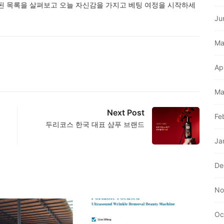
선된 목록을 살펴보고 오늘 자신감을 가지고 베팅 여정을 시작하세
Ju
Ma
Ap
Ma
Next Post
Fe
두리코스 한국 대표 샴푸 브랜드
Ja
De
No
Oc