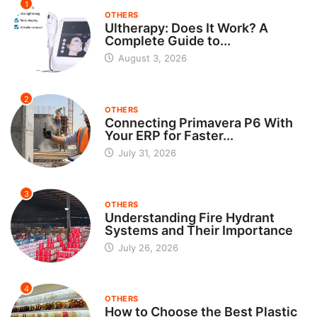
1
OTHERS
Ultherapy: Does It Work? A
Complete Guide to...
August 3, 2026
2
OTHERS
Connecting Primavera P6 With
Your ERP for Faster...
July 31, 2026
3
OTHERS
Understanding Fire Hydrant
Systems and Their Importance
July 26, 2026
4
OTHERS
How to Choose the Best Plastic