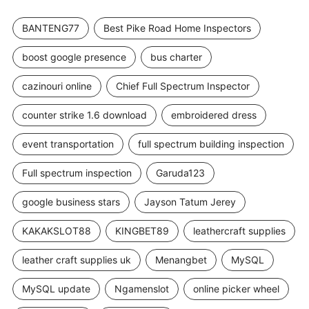
BANTENG77
Best Pike Road Home Inspectors
boost google presence
bus charter
cazinouri online
Chief Full Spectrum Inspector
counter strike 1.6 download
embroidered dress
event transportation
full spectrum building inspection
Full spectrum inspection
Garuda123
google business stars
Jayson Tatum Jerey
KAKAKSLOT88
KINGBET89
leathercraft supplies
leather craft supplies uk
Menangbet
MySQL
MySQL update
Ngamenslot
online picker wheel