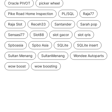
Oracle PIVOT
picker wheel
Pike Road Home Inspection
PL/SQL
Raja77
Raja Slot
Receh33
Santander
Sarah pop
Sensasi77
Slot88
slot gacor
slot qris
Spboasia
Spbo Asia
SQLite
SQLite insert
Sultan Menang
SultanMenang
Wondee Autoparts
wow boost
wow boosting