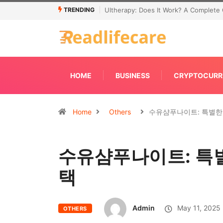
TRENDING
Ultherapy: Does It Work? A Complete 
HOME
BUSINESS
CRYPTOCURR
Home
Others
수유샴푸나이트: 특별한
수유샴푸나이트: 특별
택
Admin
May 11, 2025
OTHERS