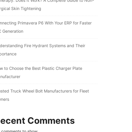
therapy: Does It Work? A Complete Guide to Non-
rgical Skin Tightening
nnecting Primavera P6 With Your ERP for Faster
C Generation
derstanding Fire Hydrant Systems and Their
portance
w to Choose the Best Plastic Charger Plate
nufacturer
usted Truck Wheel Bolt Manufacturers for Fleet
ners
ecent Comments
 comments to show.