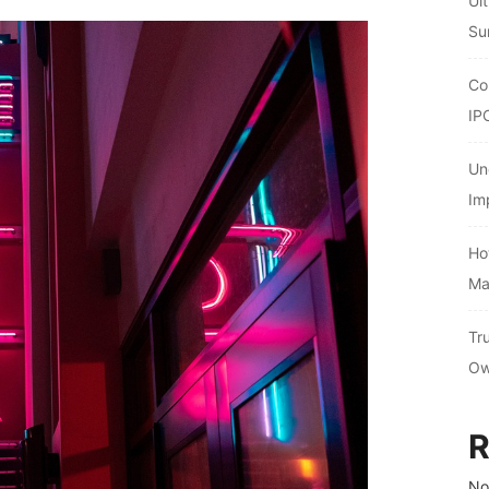
Ul
Su
Co
IP
Un
Im
Ho
Ma
Tr
Ow
R
No