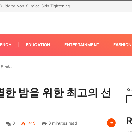
Guide to Non-Surgical Skin Tightening
ENCY
EDUCATION
ENTERTAINMENT
FASHION
 밤을…
한 밤을 위한 최고의 선
Se
R
0
419
3 minutes read