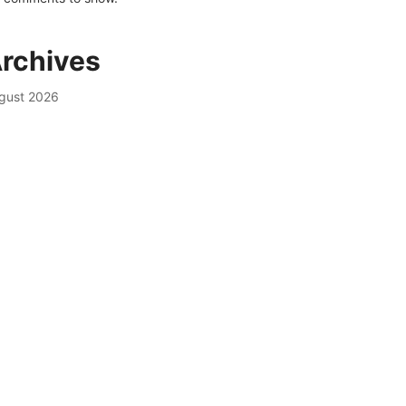
rchives
gust 2026
ly 2026
ne 2026
y 2026
ril 2026
rch 2026
bruary 2026