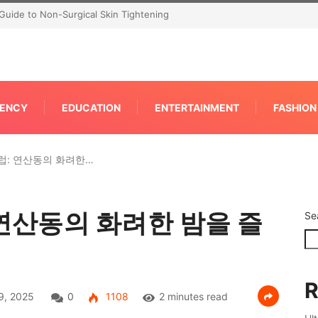
P for Faster IPC Generation
ENCY
EDUCATION
ENTERTAINMENT
FASHION
: 연산동의 화려한…
연산동의 화려한 밤을 즐
Se
R
9, 2025
0
1108
2 minutes read