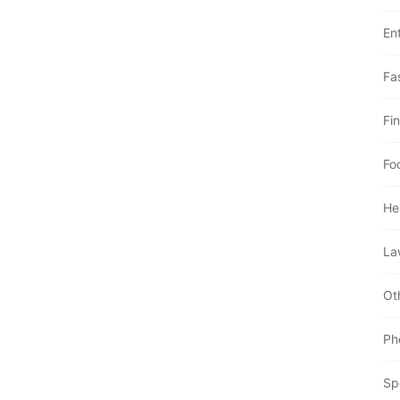
En
Fa
Fi
Fo
He
La
Ot
Ph
Sp