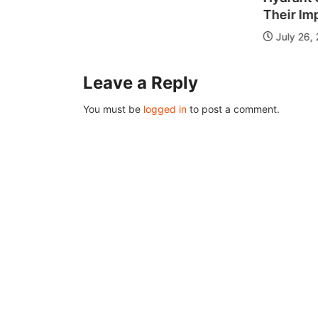
de...
Their Im
July 26,
Leave a Reply
You must be
logged in
to post a comment.