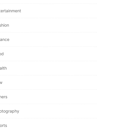
tertainment
shion
nance
od
alth
w
hers
otography
orts