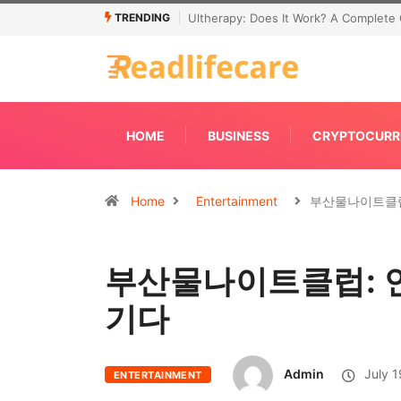
TRENDING
Connecting Primavera P6 With Your ER
HOME
BUSINESS
CRYPTOCURR
Home
Entertainment
부산물나이트클럽
부산물나이트클럽: 
기다
Admin
July 1
ENTERTAINMENT