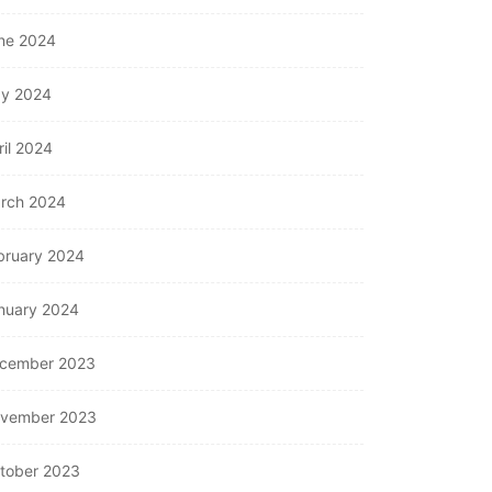
ne 2024
y 2024
ril 2024
rch 2024
bruary 2024
nuary 2024
OTHERS
cember 2023
onnecting Primavera P6
OTHERS
vember 2023
th Your ERP for...
July 31, 2026
Understanding Fire
tober 2023
Hydrant Systems and