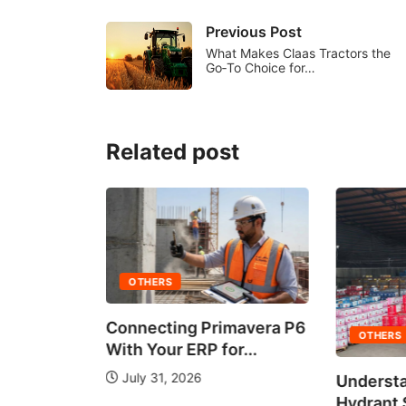
Previous Post
What Makes Claas Tractors the
Go‑To Choice for…
Related post
OTHERS
Connecting Primavera P6
OTHERS
With Your ERP for...
July 31, 2026
Understa
 It Work?
Hydrant