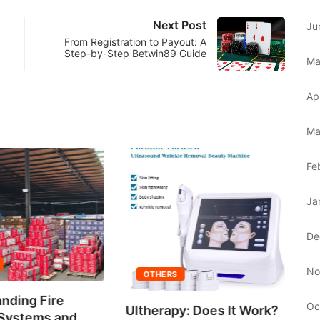
Next Post
Ju
From Registration to Payout: A
Step-by-Step Betwin89 Guide
Ma
Ap
Ma
Fe
Ja
De
C
No
Wi
OTHERS
nding Fire
Oc
Ultherapy: Does It Work?
 Systems and