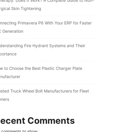
therapy: Does It Work? A Complete Guide to Non-
rgical Skin Tightening
nnecting Primavera P6 With Your ERP for Faster
C Generation
derstanding Fire Hydrant Systems and Their
portance
w to Choose the Best Plastic Charger Plate
nufacturer
usted Truck Wheel Bolt Manufacturers for Fleet
ners
ecent Comments
 comments to show.