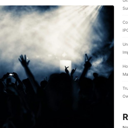
Ul
Su
Co
IP
Un
Im
Ho
Ma
Tr
Ow
R
No