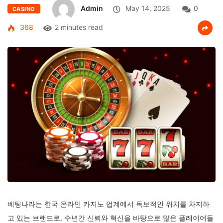
Admin
May 14, 2025
0
CASINO
368
2 minutes read
베팅나라는 한국 온라인 카지노 업계에서 독보적인 위치를 차지하
고 있는 브랜드로, 수년간 신뢰와 혁신을 바탕으로 많은 플레이어들