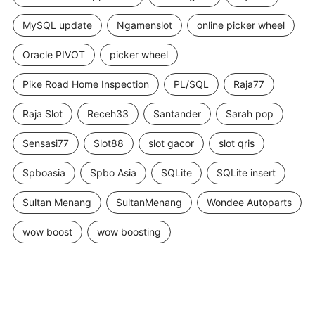
MySQL update
Ngamenslot
online picker wheel
Oracle PIVOT
picker wheel
Pike Road Home Inspection
PL/SQL
Raja77
Raja Slot
Receh33
Santander
Sarah pop
Sensasi77
Slot88
slot gacor
slot qris
Spboasia
Spbo Asia
SQLite
SQLite insert
Sultan Menang
SultanMenang
Wondee Autoparts
wow boost
wow boosting