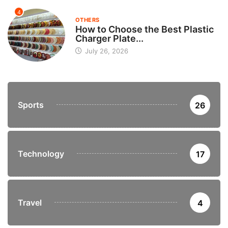
4
OTHERS
How to Choose the Best Plastic
Charger Plate...
July 26, 2026
Sports
26
Technology
17
Travel
4