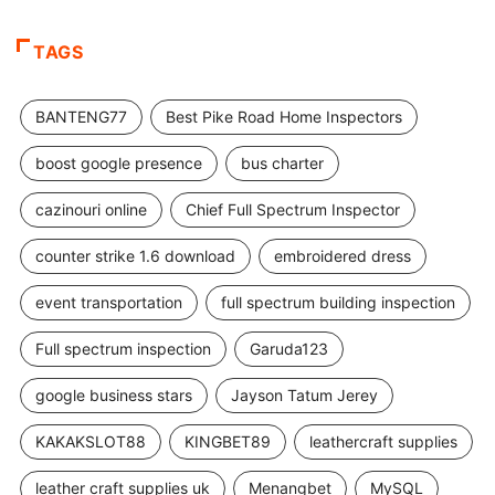
TAGS
BANTENG77
Best Pike Road Home Inspectors
boost google presence
bus charter
cazinouri online
Chief Full Spectrum Inspector
counter strike 1.6 download
embroidered dress
event transportation
full spectrum building inspection
Full spectrum inspection
Garuda123
google business stars
Jayson Tatum Jerey
KAKAKSLOT88
KINGBET89
leathercraft supplies
leather craft supplies uk
Menangbet
MySQL