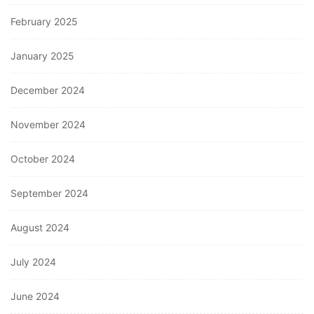
February 2025
January 2025
December 2024
November 2024
October 2024
September 2024
August 2024
July 2024
June 2024