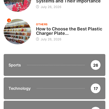
Systems and Their Importance
July 26, 2026
4
OTHERS
How to Choose the Best Plastic
Charger Plate...
July 26, 2026
Sports
26
Technology
17