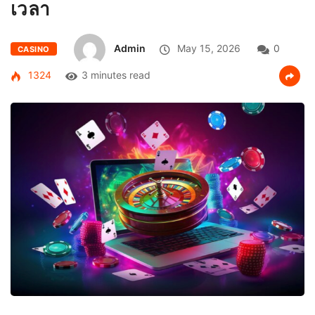
เวลา
Admin
May 15, 2026
0
CASINO
1324
3 minutes read