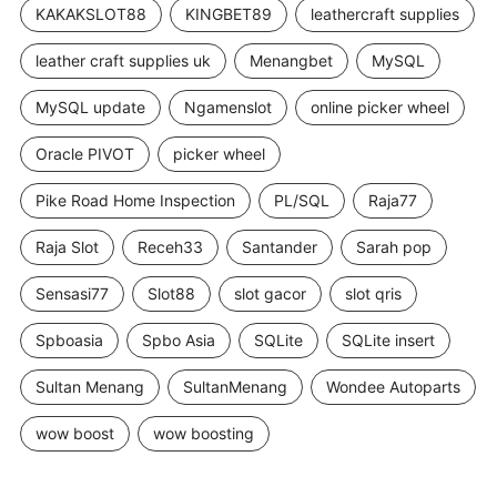
KAKAKSLOT88
KINGBET89
leathercraft supplies
leather craft supplies uk
Menangbet
MySQL
MySQL update
Ngamenslot
online picker wheel
Oracle PIVOT
picker wheel
Pike Road Home Inspection
PL/SQL
Raja77
Raja Slot
Receh33
Santander
Sarah pop
Sensasi77
Slot88
slot gacor
slot qris
Spboasia
Spbo Asia
SQLite
SQLite insert
Sultan Menang
SultanMenang
Wondee Autoparts
wow boost
wow boosting