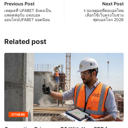
Previous Post
Next Post
เหตุผลที่ UFABET ยังคงเป็น
รวมเหตุผลที่คอบอลไทย
แพลตฟอร์ม แทงบอล
เลือกใช้เว็บตรงในช่วง
ออนไลน์UFABET ยอดนิยม
ฟุตบอลโลก 2026
Related post