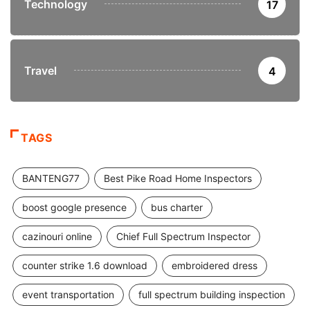
Technology
17
Travel
4
TAGS
BANTENG77
Best Pike Road Home Inspectors
boost google presence
bus charter
cazinouri online
Chief Full Spectrum Inspector
counter strike 1.6 download
embroidered dress
event transportation
full spectrum building inspection