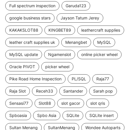
Full spectrum inspection
Garuda123
google business stars
Jayson Tatum Jerey
KAKAKSLOT88
KINGBET89
leathercraft supplies
leather craft supplies uk
Menangbet
MySQL
MySQL update
Ngamenslot
online picker wheel
Oracle PIVOT
picker wheel
Pike Road Home Inspection
PL/SQL
Raja77
Raja Slot
Receh33
Santander
Sarah pop
Sensasi77
Slot88
slot gacor
slot qris
Spboasia
Spbo Asia
SQLite
SQLite insert
Sultan Menang
SultanMenang
Wondee Autoparts