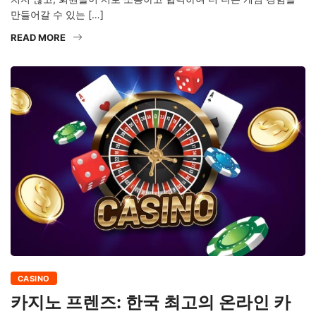
만들어갈 수 있는 […]
READ MORE
CASINO
카지노 프렌즈: 한국 최고의 온라인 카