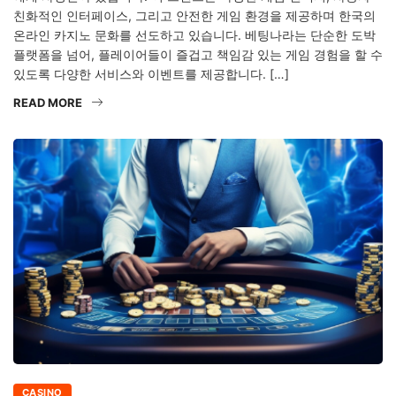
친화적인 인터페이스, 그리고 안전한 게임 환경을 제공하며 한국의
온라인 카지노 문화를 선도하고 있습니다. 베팅나라는 단순한 도박
플랫폼을 넘어, 플레이어들이 즐겁고 책임감 있는 게임 경험을 할 수
있도록 다양한 서비스와 이벤트를 제공합니다. […]
READ MORE
CASINO