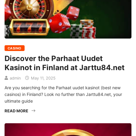
CASINO
Discover the Parhaat Uudet
Kasinot in Finland at Jarttu84.net
admin
May 11, 2025
Are you searching for the Parhaat uudet kasinot (best new
casinos) in Finland? Look no further than Jarttu84.net, your
ultimate guide
READ MORE