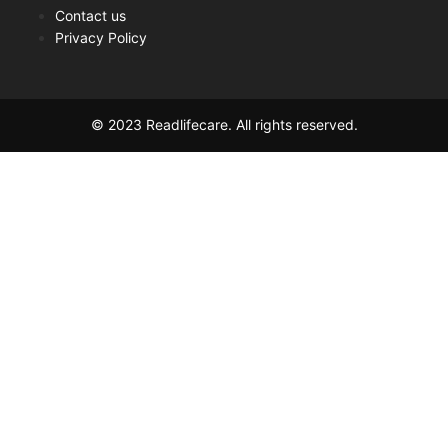
Contact us
Privacy Policy
© 2023 Readlifecare. All rights reserved.