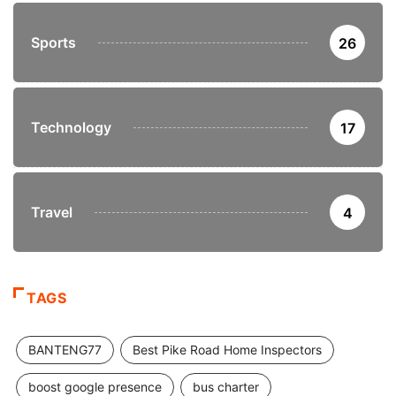
Sports
26
Technology
17
Travel
4
TAGS
BANTENG77
Best Pike Road Home Inspectors
boost google presence
bus charter