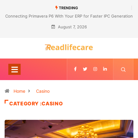
TRENDING
Connecting Primavera P6 With Your ERP for Faster IPC Generation
August 7, 2026
Home
Casino
CATEGORY :CASINO