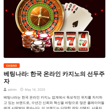
CASINO
베팅나라: 한국 온라인 카지노의 선두주
자
admin
May 14, 2025
베팅나라는 한국 온라인 카지노 업계에서 독보적인 위치를 차지하
고 있는 브랜드로, 수년간 신뢰와 혁신을 바탕으로 많은 플레이어들
에게 사랑받아 왔습니다. 이 브랜드는 다양한 게임 선택지, 사용자