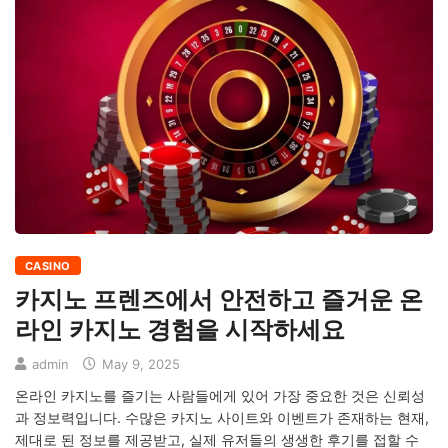
CASINO
카지노 프렌즈에서 안전하고 즐거운 온
라인 카지노 경험을 시작하세요
admin
May 9, 2025
온라인 카지노를 즐기는 사람들에게 있어 가장 중요한 것은 신뢰성
과 정보력입니다. 수많은 카지노 사이트와 이벤트가 존재하는 현재,
제대로 된 정보를 제공받고, 실제 유저들의 생생한 후기를 접할 수