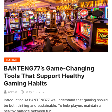
CASINO
BANTENG77’s Game-Changing
Tools That Support Healthy
Gaming Habits
admin
May 16, 2025
Introduction At BANTENG77 we understand that gaming should
be both thrilling and sustainable. To help players maintain a
healthy balance between fun