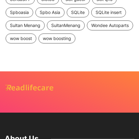
Spboasia
Spbo Asia
SQLite
SQLite insert
Sultan Menang
SultanMenang
Wondee Autoparts
wow boost
wow boosting
About Us