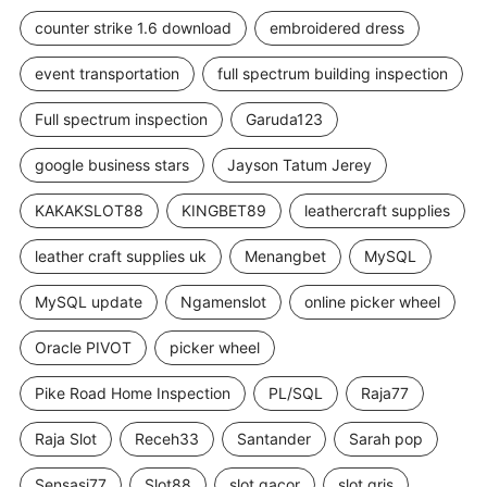
counter strike 1.6 download
embroidered dress
event transportation
full spectrum building inspection
Full spectrum inspection
Garuda123
google business stars
Jayson Tatum Jerey
KAKAKSLOT88
KINGBET89
leathercraft supplies
leather craft supplies uk
Menangbet
MySQL
MySQL update
Ngamenslot
online picker wheel
Oracle PIVOT
picker wheel
Pike Road Home Inspection
PL/SQL
Raja77
Raja Slot
Receh33
Santander
Sarah pop
Sensasi77
Slot88
slot gacor
slot qris