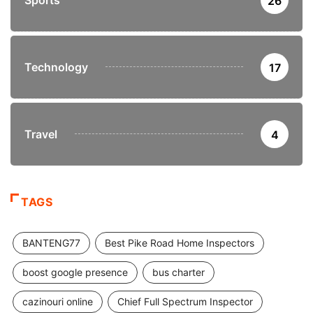
26
Technology
17
Travel
4
TAGS
BANTENG77
Best Pike Road Home Inspectors
boost google presence
bus charter
cazinouri online
Chief Full Spectrum Inspector