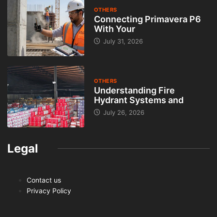
OTHERS
Connecting Primavera P6
With Your
July 31, 2026
OTHERS
Understanding Fire
Hydrant Systems and
July 26, 2026
Legal
Contact us
Privacy Policy