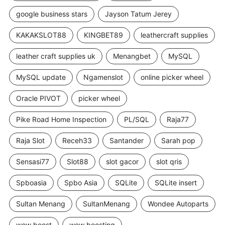
google business stars
Jayson Tatum Jerey
KAKAKSLOT88
KINGBET89
leathercraft supplies
leather craft supplies uk
Menangbet
MySQL
MySQL update
Ngamenslot
online picker wheel
Oracle PIVOT
picker wheel
Pike Road Home Inspection
PL/SQL
Raja77
Raja Slot
Receh33
Santander
Sarah pop
Sensasi77
Slot88
slot gacor
slot qris
Spboasia
Spbo Asia
SQLite
SQLite insert
Sultan Menang
SultanMenang
Wondee Autoparts
wow boost
wow boosting