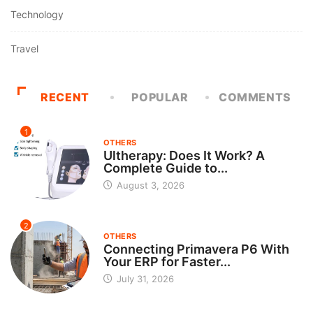
Technology
Travel
RECENT
POPULAR
COMMENTS
1
OTHERS
Ultherapy: Does It Work? A
Complete Guide to...
August 3, 2026
2
OTHERS
Connecting Primavera P6 With
Your ERP for Faster...
July 31, 2026