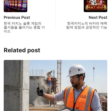
Previous Post
Next Post
한국 카지노 슬롯 게임의
한국카지노의 바카라 매력
즐거움을 풀어가는 종합 가
탐색 장점과 긍정적인 기능
이드
Related post