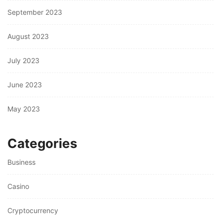
September 2023
August 2023
July 2023
June 2023
May 2023
Categories
Business
Casino
Cryptocurrency