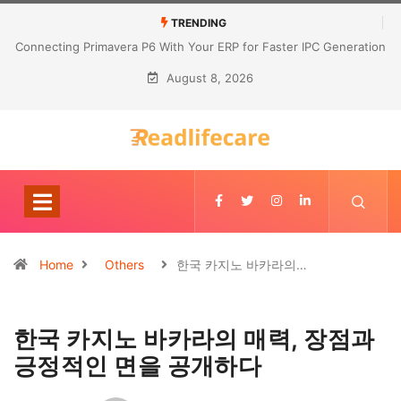
TRENDING
Connecting Primavera P6 With Your ERP for Faster IPC Generation
August 8, 2026
Home
Others
한국 카지노 바카라의…
한국 카지노 바카라의 매력, 장점과
긍정적인 면을 공개하다