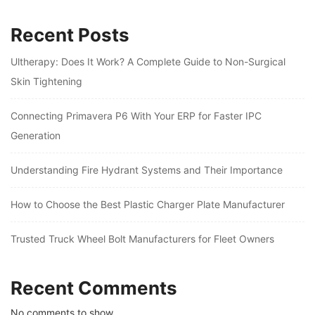
Recent Posts
Ultherapy: Does It Work? A Complete Guide to Non-Surgical
Skin Tightening
Connecting Primavera P6 With Your ERP for Faster IPC
Generation
Understanding Fire Hydrant Systems and Their Importance
How to Choose the Best Plastic Charger Plate Manufacturer
Trusted Truck Wheel Bolt Manufacturers for Fleet Owners
Recent Comments
No comments to show.