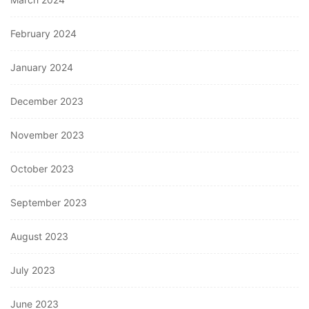
February 2024
January 2024
December 2023
November 2023
October 2023
September 2023
August 2023
July 2023
June 2023