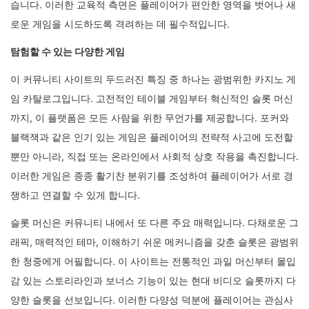
습니다. 이러한 교육적 측면은 플레이어가 편안한 영역을 벗어나 새
로운 게임을 시도하도록 격려하는 데 필수적입니다.
탐험할 수 있는 다양한 게임
이 커뮤니티 사이트의 두드러진 특징 중 하나는 광범위한 카지노 게
임 카탈로그입니다. 고전적인 테이블 게임부터 혁신적인 슬롯 머신
까지, 이 플랫폼은 모든 사람을 위한 무언가를 제공합니다. 포커와
블랙잭과 같은 인기 있는 게임은 플레이어의 전략적 사고에 도전할
뿐만 아니라, 직접 또는 온라인에서 사회적 상호 작용을 촉진합니다.
이러한 게임은 종종 활기찬 분위기를 조성하여 플레이어가 서로 경
쟁하고 연결할 수 있게 합니다.
슬롯 머신은 커뮤니티 내에서 또 다른 주요 매력입니다. 다채로운 그
래픽, 매력적인 테마, 이해하기 쉬운 메커니즘을 갖춘 슬롯은 광범위
한 청중에게 어필합니다. 이 사이트는 전통적인 과일 머신부터 몰입
감 있는 스토리라인과 보너스 기능이 있는 현대 비디오 슬롯까지 다
양한 슬롯을 선보입니다. 이러한 다양성 덕분에 플레이어는 관심사