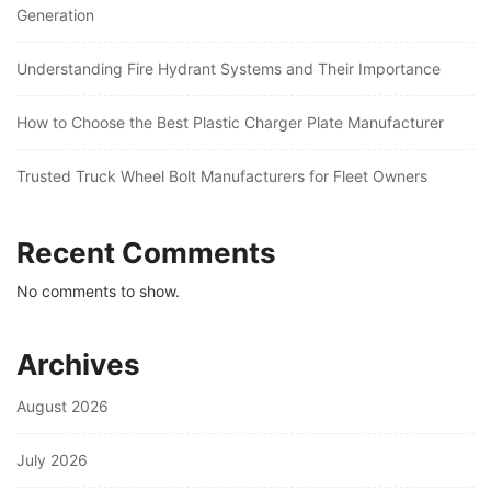
Generation
Understanding Fire Hydrant Systems and Their Importance
How to Choose the Best Plastic Charger Plate Manufacturer
Trusted Truck Wheel Bolt Manufacturers for Fleet Owners
Recent Comments
No comments to show.
Archives
August 2026
July 2026