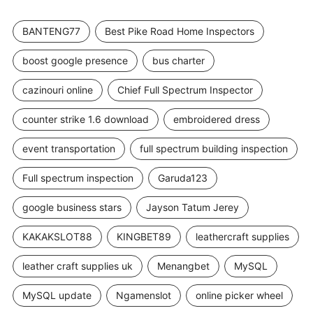
BANTENG77
Best Pike Road Home Inspectors
boost google presence
bus charter
cazinouri online
Chief Full Spectrum Inspector
counter strike 1.6 download
embroidered dress
event transportation
full spectrum building inspection
Full spectrum inspection
Garuda123
google business stars
Jayson Tatum Jerey
KAKAKSLOT88
KINGBET89
leathercraft supplies
leather craft supplies uk
Menangbet
MySQL
MySQL update
Ngamenslot
online picker wheel