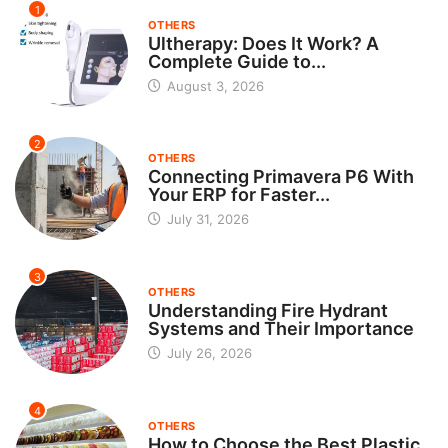
1
OTHERS
Ultherapy: Does It Work? A
Complete Guide to...
August 3, 2026
2
OTHERS
Connecting Primavera P6 With
Your ERP for Faster...
July 31, 2026
3
OTHERS
Understanding Fire Hydrant
Systems and Their Importance
July 26, 2026
4
OTHERS
How to Choose the Best Plastic