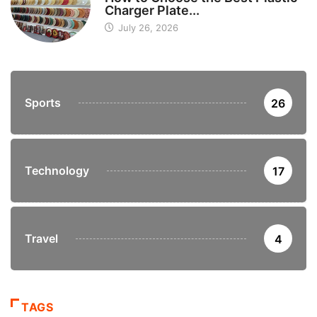
Charger Plate...
July 26, 2026
Sports
26
Technology
17
Travel
4
TAGS