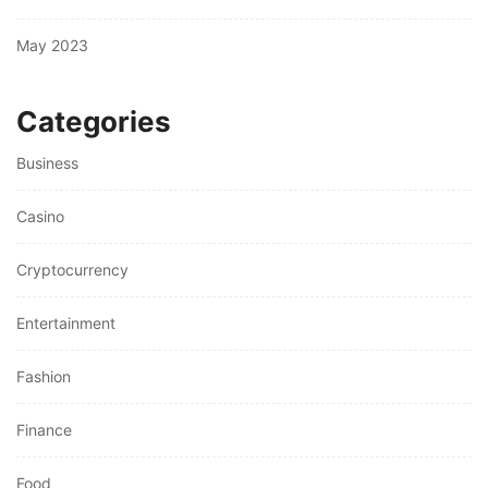
May 2023
Categories
Business
Casino
Cryptocurrency
Entertainment
Fashion
Finance
Food