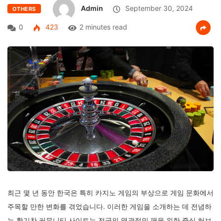
Admin
September 30, 2024
OTHERS
0
423
2 minutes read
최근 몇 년 동안 한국은 특히 카지노 게임의 부상으로 게임 문화에서
주목할 만한 변화를 겪었습니다. 이러한 게임을 소개하는 데 전념하
는 활기찬 커뮤니티 사이트는 전국의 열광적인 팬을 위한 중심 허브