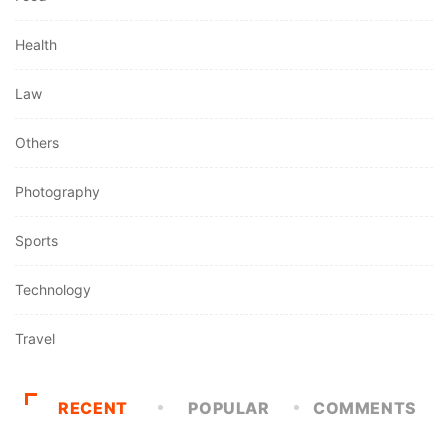
Health
Law
Others
Photography
Sports
Technology
Travel
RECENT
POPULAR
COMMENTS