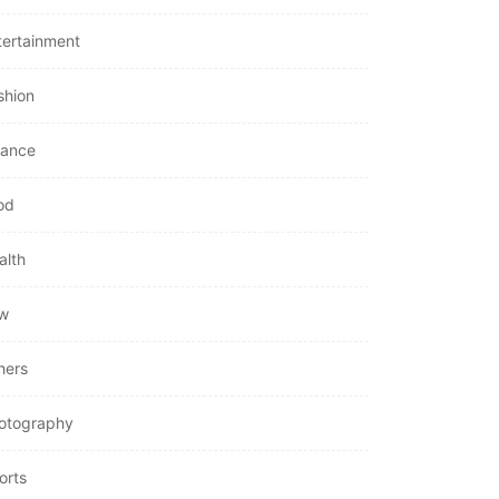
tertainment
shion
6
nance
OTHERS
od
Understanding Fire
Hydrant Systems and
alth
Their Importance
July 26, 2026
w
hers
otography
orts