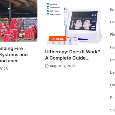
En
OTHERS
Fa
Connecting Primavera P
Fi
With Your ERP for...
OTHERS
Fo
July 31, 2026
therapy: Does It Work?
Complete Guide...
He
August 3, 2026
La
Ot
Ph
Sp