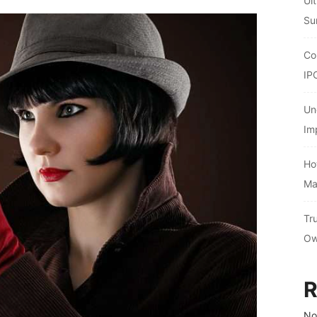
Ul
Su
Co
IP
Un
Im
Ho
Ma
Tr
Ow
R
No