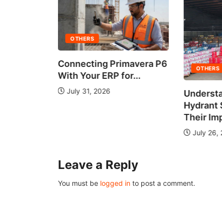
ng Primavera P6
OTHERS
 ERP for...
2026
Understanding Fire
Ul
Hydrant Systems and
A 
Their Importance
July 26, 2026
Leave a Reply
You must be
logged in
to post a comment.