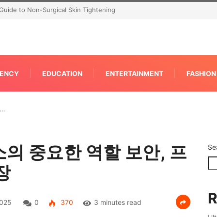
P for Faster IPC Generation
ENCY
EDUCATION
ENTERTAINMENT
FASHION
…
의 중요한 역할 보안, 프
Se
장
R
2025
0
370
3 minutes read