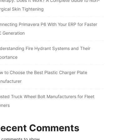
therapy: Does It Work? A Complete Guide to Non-
rgical Skin Tightening
nnecting Primavera P6 With Your ERP for Faster
C Generation
derstanding Fire Hydrant Systems and Their
portance
w to Choose the Best Plastic Charger Plate
nufacturer
usted Truck Wheel Bolt Manufacturers for Fleet
ners
ecent Comments
 comments to show.