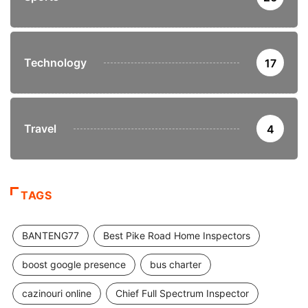
Technology
17
Travel
4
TAGS
BANTENG77
Best Pike Road Home Inspectors
boost google presence
bus charter
cazinouri online
Chief Full Spectrum Inspector