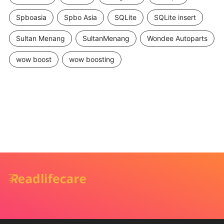
Spboasia
Spbo Asia
SQLite
SQLite insert
Sultan Menang
SultanMenang
Wondee Autoparts
wow boost
wow boosting