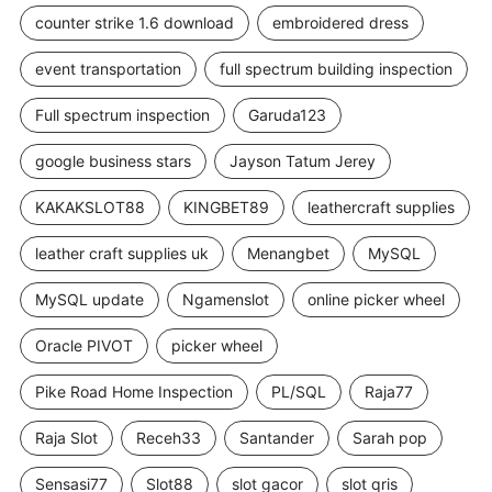
counter strike 1.6 download
embroidered dress
event transportation
full spectrum building inspection
Full spectrum inspection
Garuda123
google business stars
Jayson Tatum Jerey
KAKAKSLOT88
KINGBET89
leathercraft supplies
leather craft supplies uk
Menangbet
MySQL
MySQL update
Ngamenslot
online picker wheel
Oracle PIVOT
picker wheel
Pike Road Home Inspection
PL/SQL
Raja77
Raja Slot
Receh33
Santander
Sarah pop
Sensasi77
Slot88
slot gacor
slot qris