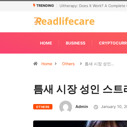
TRENDING
Connecting Primavera P6 With Your ER
HOME
BUSINESS
CRYPTOCURR
Home
Others
틈새 시장 성인…
틈새 시장 성인 스트
Admin
January 10, 
OTHERS