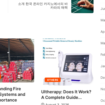
소개 한국 온라인 카지노에서의 바
카라의 매력
Ju
Ma
Ap
Ma
Fe
Ja
C
De
Wi
OTHERS
nding Fire
No
Ultherapy: Does It Work?
 Systems and
A Complete Guide...
portance
Oc
August 3, 2026