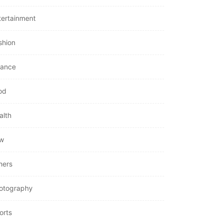
tertainment
shion
nance
od
alth
w
hers
otography
orts