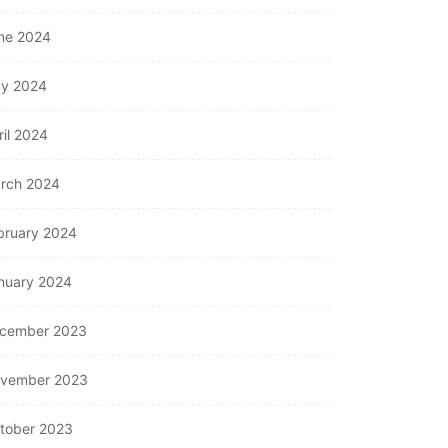
ne 2024
y 2024
ril 2024
rch 2024
bruary 2024
OTHERS
nuary 2024
onnecting Primavera P6
OTHERS
cember 2023
th Your ERP for...
July 31, 2026
Understanding Fire
vember 2023
Hydrant Systems and
Their Importance
tober 2023