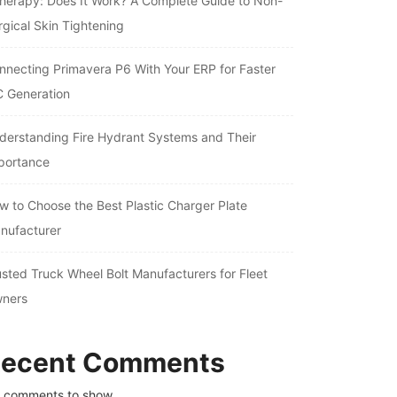
therapy: Does It Work? A Complete Guide to Non-
rgical Skin Tightening
nnecting Primavera P6 With Your ERP for Faster
C Generation
derstanding Fire Hydrant Systems and Their
portance
w to Choose the Best Plastic Charger Plate
nufacturer
usted Truck Wheel Bolt Manufacturers for Fleet
ners
ecent Comments
 comments to show.