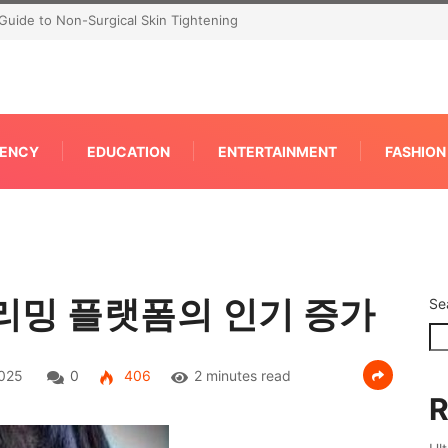
P for Faster IPC Generation
ENCY
EDUCATION
ENTERTAINMENT
FASHION
리밍 플랫폼의 인기 증가
Se
2025
0
406
2 minutes read
R