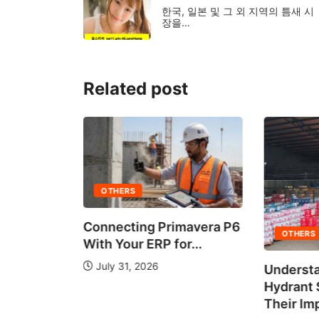
한국, 일본 및 그 외 지역의 틈새 시
장을…
Related post
OTHERS
Connecting Primavera P6
OTHERS
With Your ERP for...
July 31, 2026
Understa
 It Work?
Hydrant
de...
Their Im