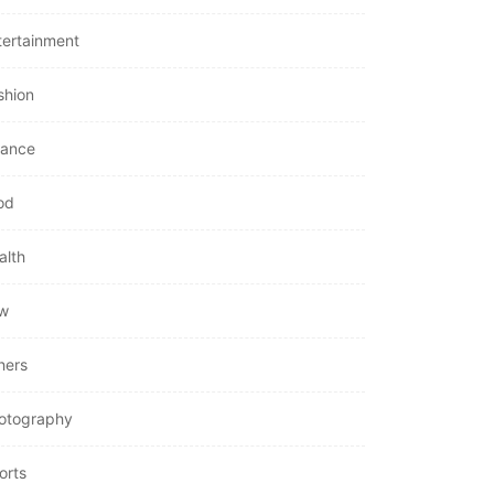
tertainment
shion
nance
od
alth
w
hers
otography
orts