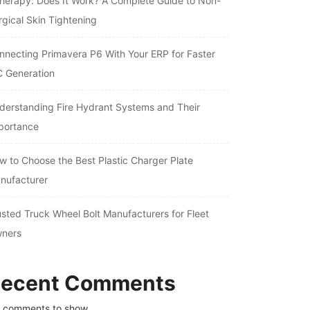
therapy: Does It Work? A Complete Guide to Non-
rgical Skin Tightening
nnecting Primavera P6 With Your ERP for Faster
C Generation
derstanding Fire Hydrant Systems and Their
portance
w to Choose the Best Plastic Charger Plate
nufacturer
usted Truck Wheel Bolt Manufacturers for Fleet
ners
ecent Comments
 comments to show.