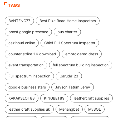
TAGS
BANTENG77
Best Pike Road Home Inspectors
boost google presence
bus charter
cazinouri online
Chief Full Spectrum Inspector
counter strike 1.6 download
embroidered dress
event transportation
full spectrum building inspection
Full spectrum inspection
Garuda123
google business stars
Jayson Tatum Jerey
KAKAKSLOT88
KINGBET89
leathercraft supplies
leather craft supplies uk
Menangbet
MySQL