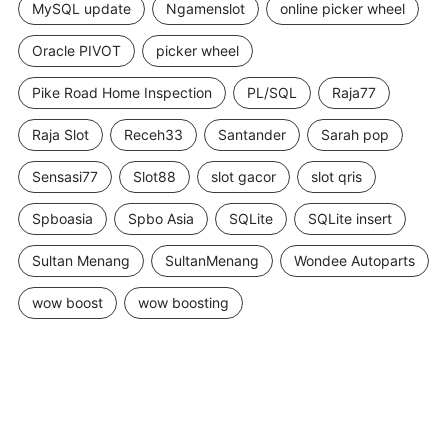
MySQL update
Ngamenslot
online picker wheel
Oracle PIVOT
picker wheel
Pike Road Home Inspection
PL/SQL
Raja77
Raja Slot
Receh33
Santander
Sarah pop
Sensasi77
Slot88
slot gacor
slot qris
Spboasia
Spbo Asia
SQLite
SQLite insert
Sultan Menang
SultanMenang
Wondee Autoparts
wow boost
wow boosting