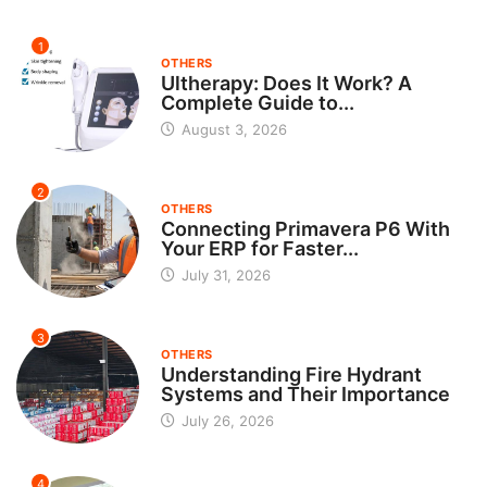
1
OTHERS
Ultherapy: Does It Work? A
Complete Guide to...
August 3, 2026
2
OTHERS
Connecting Primavera P6 With
Your ERP for Faster...
July 31, 2026
3
OTHERS
Understanding Fire Hydrant
Systems and Their Importance
July 26, 2026
4