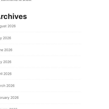
rchives
gust 2026
ly 2026
ne 2026
y 2026
ril 2026
rch 2026
bruary 2026