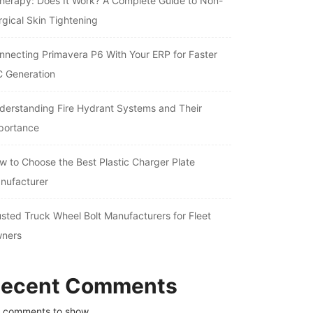
therapy: Does It Work? A Complete Guide to Non-
rgical Skin Tightening
nnecting Primavera P6 With Your ERP for Faster
C Generation
derstanding Fire Hydrant Systems and Their
portance
w to Choose the Best Plastic Charger Plate
nufacturer
usted Truck Wheel Bolt Manufacturers for Fleet
ners
ecent Comments
 comments to show.