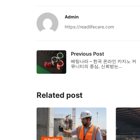
Admin
https://readlifecare.com
Previous Post
베팅나라 – 한국 온라인 카지노 커
뮤니티의 중심, 신뢰받는…
Related post