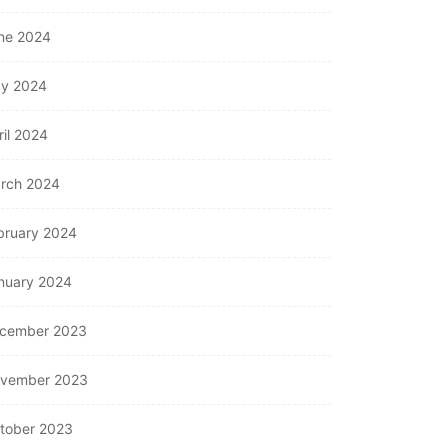
ne 2024
y 2024
ril 2024
rch 2024
bruary 2024
nuary 2024
cember 2023
vember 2023
tober 2023