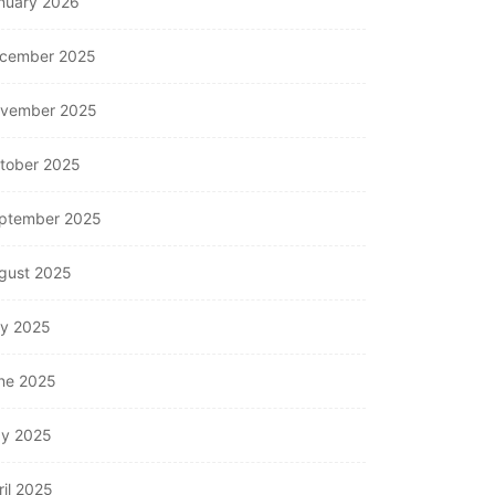
nuary 2026
cember 2025
vember 2025
tober 2025
ptember 2025
gust 2025
ly 2025
ne 2025
y 2025
ril 2025