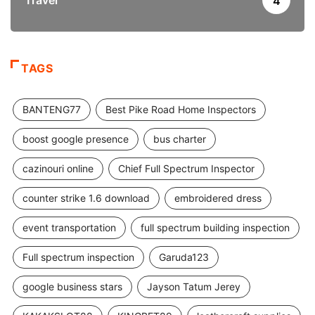
4
TAGS
BANTENG77
Best Pike Road Home Inspectors
boost google presence
bus charter
cazinouri online
Chief Full Spectrum Inspector
counter strike 1.6 download
embroidered dress
event transportation
full spectrum building inspection
Full spectrum inspection
Garuda123
google business stars
Jayson Tatum Jerey