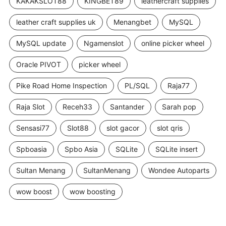
KAKAKSLOT88
KINGBET89
leathercraft supplies
leather craft supplies uk
Menangbet
MySQL
MySQL update
Ngamenslot
online picker wheel
Oracle PIVOT
picker wheel
Pike Road Home Inspection
PL/SQL
Raja77
Raja Slot
Receh33
Santander
Sarah pop
Sensasi77
Slot88
slot gacor
slot qris
Spboasia
Spbo Asia
SQLite
SQLite insert
Sultan Menang
SultanMenang
Wondee Autoparts
wow boost
wow boosting