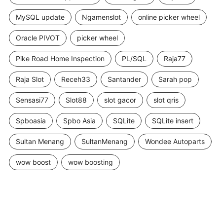
MySQL update
Ngamenslot
online picker wheel
Oracle PIVOT
picker wheel
Pike Road Home Inspection
PL/SQL
Raja77
Raja Slot
Receh33
Santander
Sarah pop
Sensasi77
Slot88
slot gacor
slot qris
Spboasia
Spbo Asia
SQLite
SQLite insert
Sultan Menang
SultanMenang
Wondee Autoparts
wow boost
wow boosting