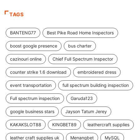
TAGS
BANTENG77
Best Pike Road Home Inspectors
boost google presence
bus charter
cazinouri online
Chief Full Spectrum Inspector
counter strike 1.6 download
embroidered dress
event transportation
full spectrum building inspection
Full spectrum inspection
Garuda123
google business stars
Jayson Tatum Jerey
KAKAKSLOT88
KINGBET89
leathercraft supplies
leather craft supplies uk
Menangbet
MySQL