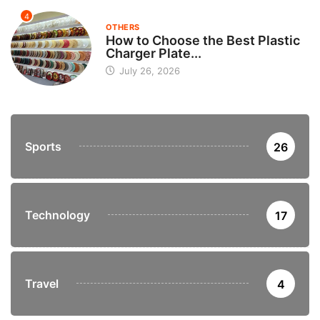
4
OTHERS
How to Choose the Best Plastic
Charger Plate...
July 26, 2026
Sports
26
Technology
17
Travel
4