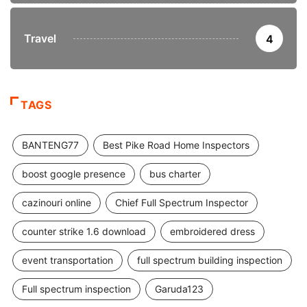
Travel
4
TAGS
BANTENG77
Best Pike Road Home Inspectors
boost google presence
bus charter
cazinouri online
Chief Full Spectrum Inspector
counter strike 1.6 download
embroidered dress
event transportation
full spectrum building inspection
Full spectrum inspection
Garuda123