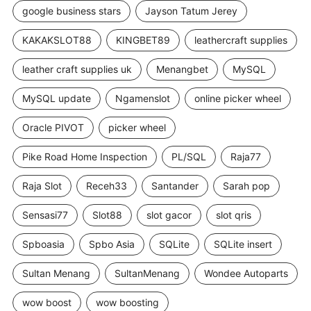
google business stars
Jayson Tatum Jerey
KAKAKSLOT88
KINGBET89
leathercraft supplies
leather craft supplies uk
Menangbet
MySQL
MySQL update
Ngamenslot
online picker wheel
Oracle PIVOT
picker wheel
Pike Road Home Inspection
PL/SQL
Raja77
Raja Slot
Receh33
Santander
Sarah pop
Sensasi77
Slot88
slot gacor
slot qris
Spboasia
Spbo Asia
SQLite
SQLite insert
Sultan Menang
SultanMenang
Wondee Autoparts
wow boost
wow boosting