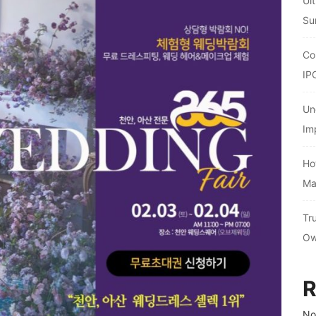
Ul
Su
Co
IP
Un
Im
Ho
Ma
Tr
Ow
R
No