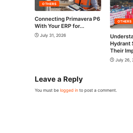
OTHERS
Connecting Primavera P6
OTHERS
With Your ERP for...
July 31, 2026
Understa
 It Work?
Hydrant
de...
Their Im
July 26,
Leave a Reply
You must be
logged in
to post a comment.