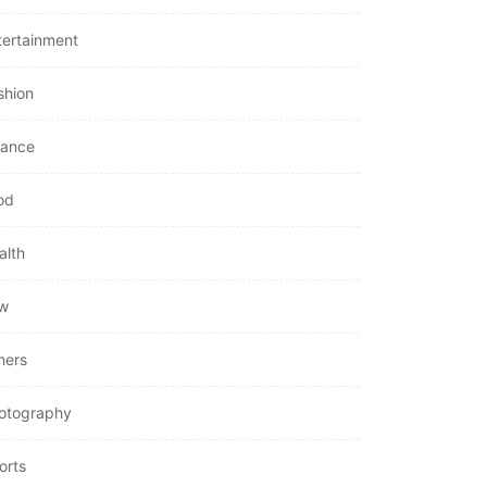
tertainment
shion
nance
od
alth
w
hers
otography
orts