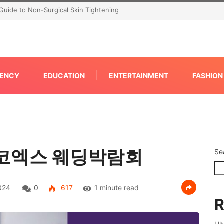
P for Faster IPC Generation
ENCY
EDUCATION
ENTERTAINMENT
FASHION
 코엑스 웨딩박람회
Se
024
0
617
1 minute read
R