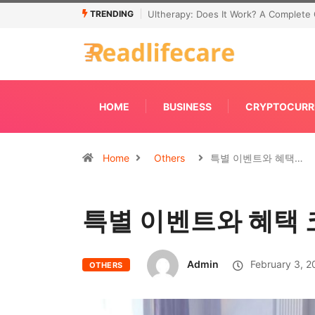
TRENDING
Connecting Primavera P6 With Your ER
HOME
BUSINESS
CRYPTOCURR
Home
Others
특별 이벤트와 혜택…
특별 이벤트와 혜택
Admin
February 3, 2
OTHERS