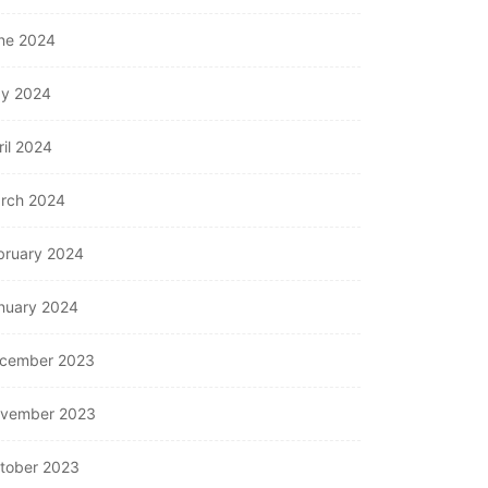
OTHERS
ne 2024
onnecting Primavera P6
OTHERS
y 2024
th Your ERP for...
July 31, 2026
Understanding Fire
ril 2024
Hydrant Systems and
Their Importance
rch 2024
July 26, 2026
bruary 2024
nuary 2024
cember 2023
vember 2023
tober 2023