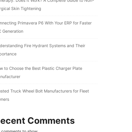
therapy: Does It Work? A Complete Guide to Non-
rgical Skin Tightening
nnecting Primavera P6 With Your ERP for Faster
C Generation
derstanding Fire Hydrant Systems and Their
portance
w to Choose the Best Plastic Charger Plate
nufacturer
usted Truck Wheel Bolt Manufacturers for Fleet
ners
ecent Comments
 comments to show.