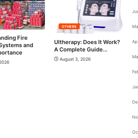
Ju
C
Ma
Wi
OTHERS
nding Fire
Ultherapy: Does It Work?
Ap
 Systems and
A Complete Guide...
portance
Ma
August 3, 2026
 2026
Fe
Ja
De
No
Oc