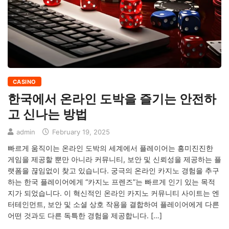
CASINO
한국에서 온라인 도박을 즐기는 안전하
고 신나는 방법
admin
February 19, 2025
빠르게 움직이는 온라인 도박의 세계에서 플레이어는 흥미진진한
게임을 제공할 뿐만 아니라 커뮤니티, 보안 및 신뢰성을 제공하는 플
랫폼을 끊임없이 찾고 있습니다. 궁극의 온라인 카지노 경험을 추구
하는 한국 플레이어에게 “카지노 프렌즈”는 빠르게 인기 있는 목적
지가 되었습니다. 이 혁신적인 온라인 카지노 커뮤니티 사이트는 엔
터테인먼트, 보안 및 소셜 상호 작용을 결합하여 플레이어에게 다른
어떤 것과도 다른 독특한 경험을 제공합니다. […]