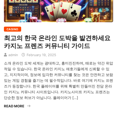
CASINO
최고의 한국 온라인 도박을 발견하세요
카지노 프렌즈 커뮤니티 가이드
admin
February 19, 2025
소개 온라인 도박 세계는 광대하고, 흥미진진하며, 때로는 약간 위압
적일 수 있습니다. 한국 온라인 카지노 애호가들에게 신뢰할 수 있
고, 지지적이며, 정보에 입각한 커뮤니티를 찾는 것은 안전하고 보람
있는 게임 경험을 즐기는 데 필수적입니다. 바로 여기에 카지노 프렌
즈가 등장합니다. 한국 플레이어를 위해 특별히 만들어진 전담 온라
인 카지노 커뮤니티 사이트입니다. 카지노사이트 카지노 프렌즈는
단순한 정보 허브가 아닙니다. 플레이어가 […]
READ MORE