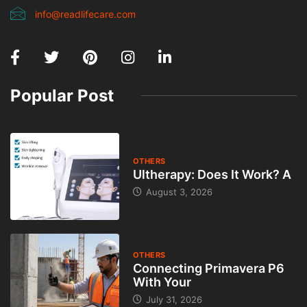
info@readlifecare.com
Popular Post
OTHERS
Ultherapy: Does It Work? A
August 3, 2026
OTHERS
Connecting Primavera P6
With Your
July 31, 2026