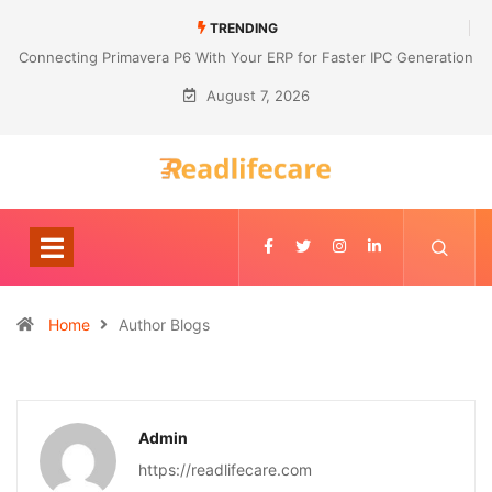
TRENDING
Connecting Primavera P6 With Your ERP for Faster IPC Generation
August 7, 2026
Home
Author Blogs
Admin
https://readlifecare.com