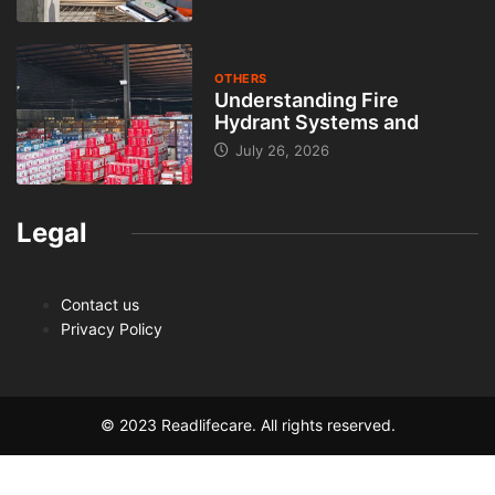
OTHERS
Understanding Fire
Hydrant Systems and
July 26, 2026
Legal
Contact us
Privacy Policy
© 2023 Readlifecare. All rights reserved.