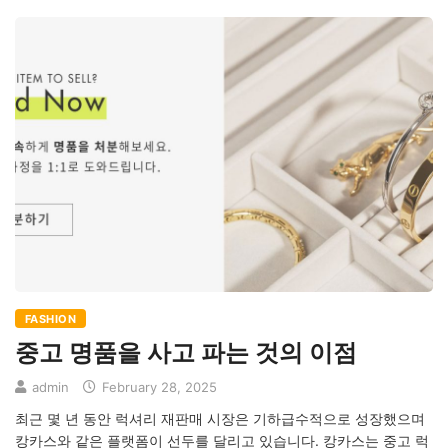
FASHION
중고 명품을 사고 파는 것의 이점
admin
February 28, 2025
최근 몇 년 동안 럭셔리 재판매 시장은 기하급수적으로 성장했으며
캉카스와 같은 플랫폼이 선두를 달리고 있습니다. 캉카스는 중고 럭