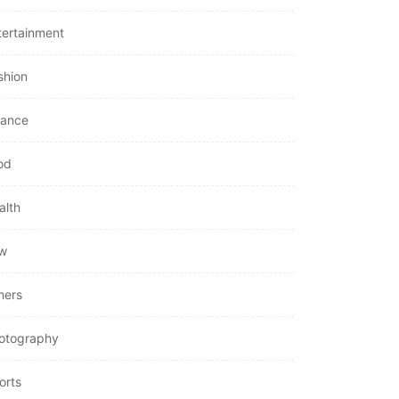
Their Importance
tertainment
July 26, 2026
shion
nance
od
alth
w
hers
otography
orts