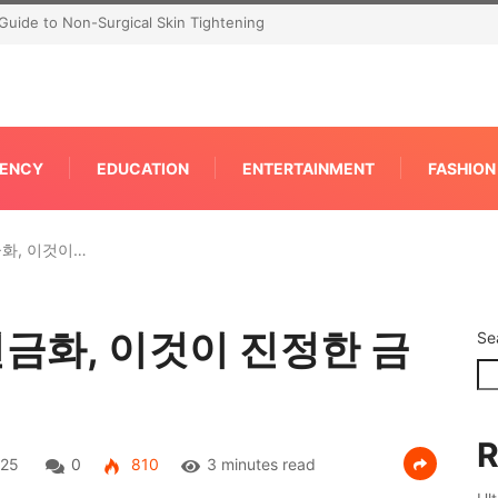
P for Faster IPC Generation
ENCY
EDUCATION
ENTERTAINMENT
FASHION
화, 이것이…
금화, 이것이 진정한 금
Se
R
025
0
810
3 minutes read