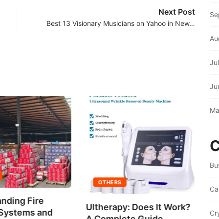
Next Post
Se
Best 13 Visionary Musicians on Yahoo in New…
Au
Ju
Ju
Ma
C
Bu
C
Wi
OTHERS
Ca
nding Fire
Ultherapy: Does It Work?
 Systems and
Cr
A Complete Guide...