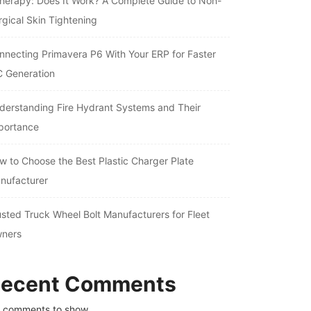
therapy: Does It Work? A Complete Guide to Non-
rgical Skin Tightening
nnecting Primavera P6 With Your ERP for Faster
C Generation
derstanding Fire Hydrant Systems and Their
portance
w to Choose the Best Plastic Charger Plate
nufacturer
usted Truck Wheel Bolt Manufacturers for Fleet
ners
ecent Comments
 comments to show.