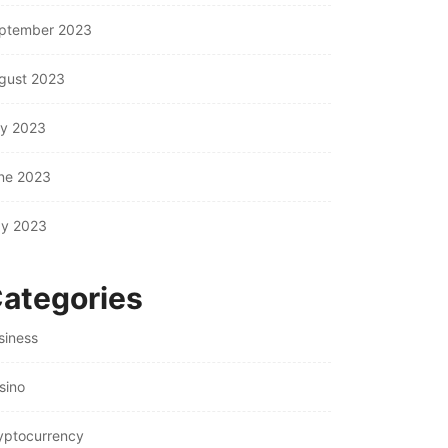
ptember 2023
gust 2023
ly 2023
ne 2023
y 2023
ategories
OTHERS
siness
onnecting Primavera P6
OTHERS
th Your ERP for...
sino
July 31, 2026
Understanding Fire
Hydrant Systems and
yptocurrency