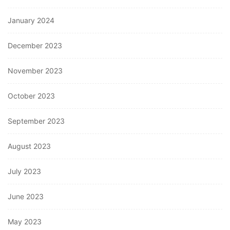
January 2024
December 2023
November 2023
October 2023
September 2023
August 2023
July 2023
June 2023
May 2023