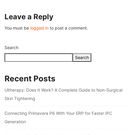
Leave a Reply
You must be
logged in
to post a comment.
Search
Search
Recent Posts
Ultherapy: Does It Work? A Complete Guide to Non-Surgical
Skin Tightening
Connecting Primavera P6 With Your ERP for Faster IPC
Generation