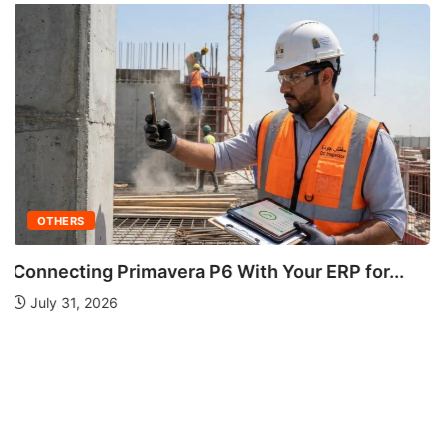
OTHERS
Understanding Fire Hydrant Systems and Their
Importance
July 26, 2026