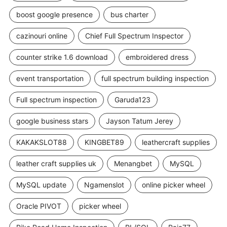
boost google presence
bus charter
cazinouri online
Chief Full Spectrum Inspector
counter strike 1.6 download
embroidered dress
event transportation
full spectrum building inspection
Full spectrum inspection
Garuda123
google business stars
Jayson Tatum Jerey
KAKAKSLOT88
KINGBET89
leathercraft supplies
leather craft supplies uk
Menangbet
MySQL
MySQL update
Ngamenslot
online picker wheel
Oracle PIVOT
picker wheel