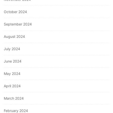
October 2024
September 2024
August 2024
July 2024
June 2024
May 2024
April 2024
March 2024
February 2024