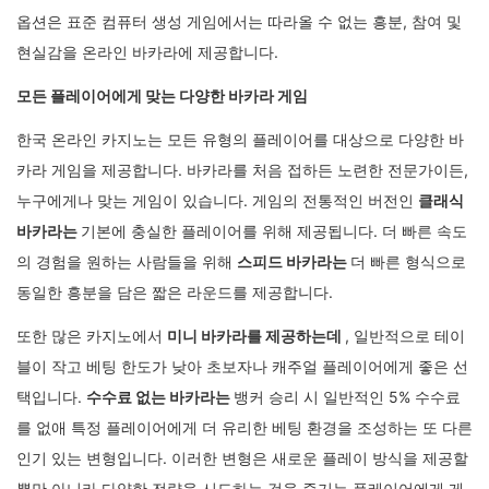
옵션은 표준 컴퓨터 생성 게임에서는 따라올 수 없는 흥분, 참여 및
현실감을 온라인 바카라에 제공합니다.
모든 플레이어에게 맞는 다양한 바카라 게임
한국 온라인 카지노는 모든 유형의 플레이어를 대상으로 다양한 바
카라 게임을 제공합니다. 바카라를 처음 접하든 노련한 전문가이든,
누구에게나 맞는 게임이 있습니다. 게임의 전통적인 버전인
클래식
바카라는
기본에 충실한 플레이어를 위해 제공됩니다. 더 빠른 속도
의 경험을 원하는 사람들을 위해
스피드 바카라는
더 빠른 형식으로
동일한 흥분을 담은 짧은 라운드를 제공합니다.
또한 많은 카지노에서
미니 바카라를 제공하는데
, 일반적으로 테이
블이 작고 베팅 한도가 낮아 초보자나 캐주얼 플레이어에게 좋은 선
택입니다.
수수료 없는 바카라는
뱅커 승리 시 일반적인 5% 수수료
를 없애 특정 플레이어에게 더 유리한 베팅 환경을 조성하는 또 다른
인기 있는 변형입니다. 이러한 변형은 새로운 플레이 방식을 제공할
뿐만 아니라 다양한 전략을 시도하는 것을 즐기는 플레이어에게 게