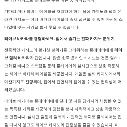
기다리 거나 붐비는 테이블을 처리해야 하는 육상 카지노와 달리 온
라인 카지노는 여러 바카라 테이블에 즉시 접근할 수 있어 자신의 스
타일에 맞는 게임을 쉽게 찾을 수 있습니다.
라이브 바카라를 경험하세요: 집에서 즐기는 진짜 카지노 분위기
전통적인 카지노의 활기찬 분위기를 그리워하는 플레이어에게
라이
브 딜러 바카라가
답입니다. 많은 한국 온라인 카지노는 전문 딜러가
고화질 비디오 스트림을 통해 플레이어와 실시간으로 상호 작용하
는 라이브 바카라 테이블을 제공합니다. 게임은 실제 카지노에서와
마찬가지로 진행되며, 집에서 편안하게 참여할 수 있는 편의성이 더
해졌습니다.
라이브 바카라는 플레이어에게 딜러 및 다른 참가자와 채팅할 수 있
는 독특한 기회를 제공하여 경험을 보다 사회적이고 상호 작용적으
로 만듭니다. 실시간 딜링과 딜러의 개인적인 터치로 플레이어는 집
을 떠나지 않고도 라이브 카지노의 진정성을 즐길 수 있습니다. 이