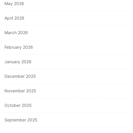
May 2026
April 2026
March 2026
February 2026
January 2026
December 2025
November 2025
October 2025
September 2025