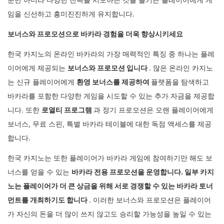
임을 신선하고 흥미진진하게 유지합니다.
보너스와 프로모션으로 바카라 경험을 더욱 향상시키세요
한국 카지노의 온라인 바카라의 가장 매력적인 특징 중 하나는 플레
이어에게 제공되는
보너스와 프로모션 입니다
. 많은 온라인 카지노
는 신규 플레이어에게
환영 보너스를 제공하여
플랫폼을 탐색하고
바카라를 포함한 다양한 게임을 시도할 수 있는 추가 자금을 제공합
니다. 또한
로열티 프로그램
과 정기 프로모션은 오랜 플레이어에게
보너스, 무료 스핀, 특별 바카라 테이블에 대한 독점 액세스를 제공
합니다.
한국 카지노는 또한 플레이어가 바카라 게임에 참여하기만 해도 보
너스를 얻을 수 있는
바카라 전용 프로모션을 운영합니다. 일부 카지
노는 플레이어가 더 큰 상금을 위해 서로 경쟁할 수 있는 바카라 토너
먼트를 개최하기도 합니다
. 이러한 보너스와 프로모션은 플레이어
가 자신의 돈을 더 많이 쓰지 않고도 승리할 가능성을 높일 수 있는