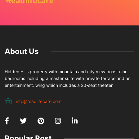
About Us
Hidden Hills property with mountain and city view boast nine
bedrooms including a master suite with private terrace and an
entertainment. wing which includes a 20-seat theater.
info@readlifecare.com
Popular Post