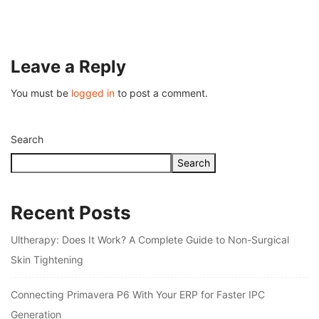
August 3, 2026
Leave a Reply
You must be
logged in
to post a comment.
Search
Search
Recent Posts
Ultherapy: Does It Work? A Complete Guide to Non-Surgical
Skin Tightening
Connecting Primavera P6 With Your ERP for Faster IPC
Generation