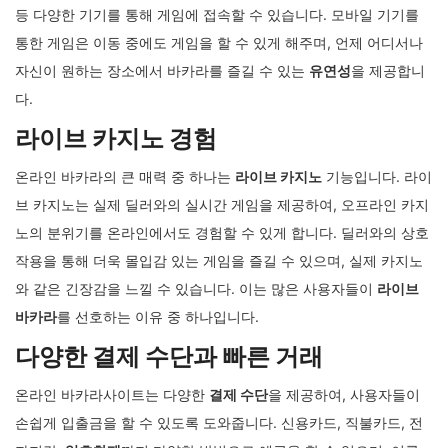
등 다양한 기기를 통해 게임에 접속할 수 있습니다. 모바일 기기를
통한 게임은 이동 중에도 게임을 할 수 있게 해주며, 언제 어디서나
자신이 원하는 장소에서 바카라를 즐길 수 있는
유연성
을 제공합니
다.
라이브 카지노 경험
온라인 바카라의 큰 매력 중 하나는
라이브 카지노
기능입니다. 라이
브 카지노는 실제 딜러와의 실시간 게임을 제공하여, 오프라인 카지
노의 분위기를 온라인에서도 경험할 수 있게 합니다. 딜러와의 상호
작용을 통해 더욱 몰입감 있는 게임을 즐길 수 있으며, 실제 카지노
와 같은 긴장감을 느낄 수 있습니다. 이는 많은 사용자들이
라이브
바카라
를 선호하는 이유 중 하나입니다.
다양한 결제 수단과 빠른 거래
온라인 바카라사이트는 다양한
결제 수단
을 제공하여, 사용자들이
손쉽게 입출금을 할 수 있도록 도와줍니다. 신용카드, 직불카드, 전