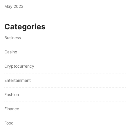
May 2023
Categories
Business
Casino
Cryptocurrency
Entertainment
Fashion
Finance
Food