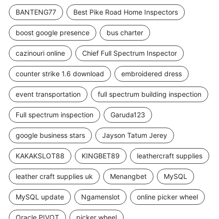
BANTENG77
Best Pike Road Home Inspectors
boost google presence
bus charter
cazinouri online
Chief Full Spectrum Inspector
counter strike 1.6 download
embroidered dress
event transportation
full spectrum building inspection
Full spectrum inspection
Garuda123
google business stars
Jayson Tatum Jerey
KAKAKSLOT88
KINGBET89
leathercraft supplies
leather craft supplies uk
Menangbet
MySQL
MySQL update
Ngamenslot
online picker wheel
Oracle PIVOT
picker wheel