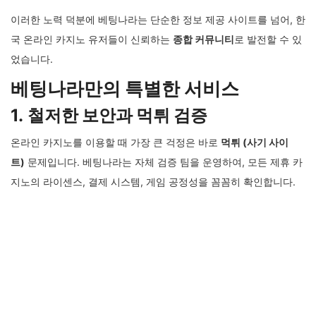
이러한 노력 덕분에 베팅나라는 단순한 정보 제공 사이트를 넘어, 한
국 온라인 카지노 유저들이 신뢰하는
종합 커뮤니티
로 발전할 수 있
었습니다.
베팅나라만의 특별한 서비스
1.
철저한 보안과 먹튀 검증
온라인 카지노를 이용할 때 가장 큰 걱정은 바로
먹튀 (사기 사이
트)
문제입니다. 베팅나라는 자체 검증 팀을 운영하여, 모든 제휴 카
지노의 라이센스, 결제 시스템, 게임 공정성을 꼼꼼히 확인합니다.
이를 통해 회원들이 안전하게 게임을 즐길 수 있도록 돕습니다.
2.
다양한 게임 분석과 전략 공유
베팅나라는 블랙잭, 룰렛, 바카라, 슬롯 등 다양한 게임의
공략법과
승률 분석
을 제공합니다. 초보자부터 고수까지 모두가 유용하게 활
용할 수 있는 전략들이 활발히 공유되며, 이를 통해 더 높은 승률을
노릴 수 있습니다.