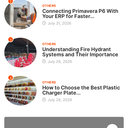
2
OTHERS
Connecting Primavera P6 With
Your ERP for Faster...
July 31, 2026
3
OTHERS
Understanding Fire Hydrant
Systems and Their Importance
July 26, 2026
4
OTHERS
How to Choose the Best Plastic
Charger Plate...
July 26, 2026