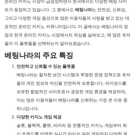
온라인 카지노 시장이 급성장하면서 한국에서도 다양한 베팅 사이
트가 등장하고 있습니다. 그 중에서도
베팅나라
는 안전성, 신뢰성,
그리고 다양한 게임 옵션으로 많은 이용자들의 사랑을 받고 있는 대
표적인 온라인 카지노 커뮤니티입니다. 이 글에서는 베팅나라의 장
점과 한국 온라인 카지노 시장에서의 위상을 살펴보고, 왜 많은 유저
들이 이 플랫폼을 선택하는지 알아보겠습니다.
베팅나라의 주요 특징
안전하고 신뢰할 수 있는 플랫폼
베팅나라는 철저한 보안 시스템과 투명한 운영 정책으로 유저
들의 개인 정보와 자산을 안전하게 보호합니다. 라이센스를
보유한 합법적인 사이트로서 공정한 게임 환경을 제공하며,
이는 많은 이용자들이 베팅나라를 신뢰하는 가장 큰 이유 중
하나입니다.
다양한 카지노 게임 제공
슬롯, 블랙잭, 룰렛, 바카라 등 전통적인 카지노 게임부터 최
신 트렌드를 반영한 실시간 라이브 딜러 게임까지 다양한 옵