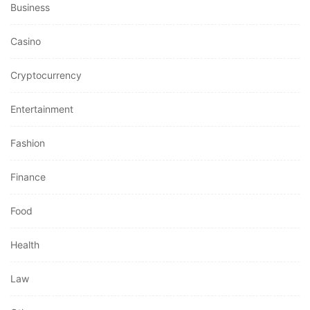
Business
Casino
Cryptocurrency
Entertainment
Fashion
Finance
Food
Health
Law