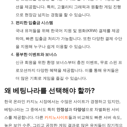
션을 제공합니다. 특히, 고퀄리티 그래픽과 원활한 게임 진행
으로 현장감 넘치는 경험을 할 수 있습니다.
편리한 입출금 시스템
국내 유저들을 위해 한국어 지원 및 원화(KRW) 결제를 제공
하며, 빠른 입출금 처리가 가능합니다. 또한 다양한 결제 수단
을 지원해 누구나 쉽게 이용할 수 있습니다.
풍부한 이벤트와 보너스
신규 회원을 위한 환영 보너스부터 충전 이벤트, 무료 스핀 프
로모션까지 다양한 혜택을 제공합니다. 이를 통해 유저들은
더 많은 기회로 게임을 즐길 수 있습니다.
왜 베팅나라를 선택해야 할까?
한국 온라인 카지노 시장에서는 수많은 사이트가 경쟁하고 있지만,
베팅나라는 그 중에서도 특히
안정성
과
다양성
으로 차별화된 서비
스를 제공합니다. 다른
카지노사이트
들과 비교해도 빠른 서버 속도,
높은 보안 수준, 그리고 공정한 게임 결과로 많은 유저들이 장기적으