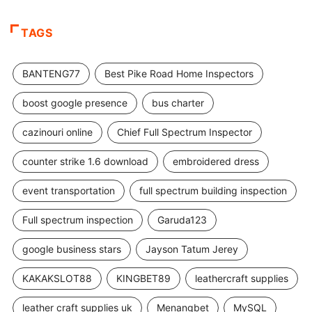
TAGS
BANTENG77
Best Pike Road Home Inspectors
boost google presence
bus charter
cazinouri online
Chief Full Spectrum Inspector
counter strike 1.6 download
embroidered dress
event transportation
full spectrum building inspection
Full spectrum inspection
Garuda123
google business stars
Jayson Tatum Jerey
KAKAKSLOT88
KINGBET89
leathercraft supplies
leather craft supplies uk
Menangbet
MySQL