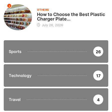
4
OTHERS
How to Choose the Best Plastic
Charger Plate...
July 26, 2026
Sports
26
Technology
17
Travel
4