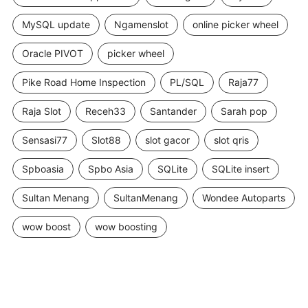
MySQL update
Ngamenslot
online picker wheel
Oracle PIVOT
picker wheel
Pike Road Home Inspection
PL/SQL
Raja77
Raja Slot
Receh33
Santander
Sarah pop
Sensasi77
Slot88
slot gacor
slot qris
Spboasia
Spbo Asia
SQLite
SQLite insert
Sultan Menang
SultanMenang
Wondee Autoparts
wow boost
wow boosting