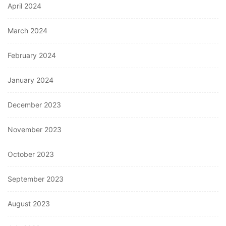
April 2024
March 2024
February 2024
January 2024
December 2023
November 2023
October 2023
September 2023
August 2023