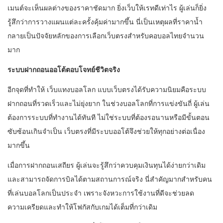
เมนต์จะเห็นผลต่างของราคาชัดมาก ยิ่งเว็บให้เรทดีเท่าไร ผู้เล่นก็ยิ่ง
รู้สึกว่าการวางแผนแต่ละครั้งคุ้มค่ามากขึ้น นี่เป็นเหตุผลที่ราคาน้ำ
กลายเป็นปัจจัยหลักของการเลือกเว็บตรงสำหรับคอบอลไทยจำนวน
มาก
ระบบฝากถอนออโต้ตอบโจทย์ชีวิตจริง
อีกจุดที่ทำให้ เว็บแทงบอลโลก แบบเว็บตรงได้รับความนิยมคือระบบ
ฝากถอนที่รวดเร็วและไม่ยุ่งยาก ในช่วงบอลโลกที่การแข่งขันถี่ ผู้เล่น
ต้องการระบบที่ทำงานได้ทันที ไม่ใช่ระบบที่ต้องรอนานหรือมีขั้นตอน
ซับซ้อนเกินจำเป็น เว็บตรงที่มีระบบออโต้จึงช่วยให้ทุกอย่างต่อเนื่อง
มากขึ้น
เมื่อการฝากถอนเสถียร ผู้เล่นจะรู้สึกว่าควบคุมเงินทุนได้ง่ายกว่าเดิม
และสามารถจัดการบิลได้ตามสถานการณ์จริง นี่สำคัญมากสำหรับคน
ที่เล่นบอลโลกเป็นประจำ เพราะจังหวะการใช้งานที่ดีจะช่วยลด
ความเครียดและทำให้โฟกัสกับเกมได้เต็มที่กว่าเดิม