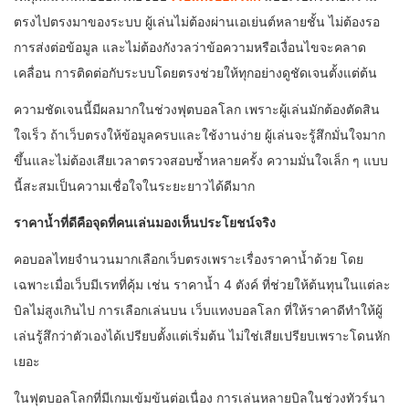
ตรงไปตรงมาของระบบ ผู้เล่นไม่ต้องผ่านเอเย่นต์หลายชั้น ไม่ต้องรอ
การส่งต่อข้อมูล และไม่ต้องกังวลว่าข้อความหรือเงื่อนไขจะคลาด
เคลื่อน การติดต่อกับระบบโดยตรงช่วยให้ทุกอย่างดูชัดเจนตั้งแต่ต้น
ความชัดเจนนี้มีผลมากในช่วงฟุตบอลโลก เพราะผู้เล่นมักต้องตัดสิน
ใจเร็ว ถ้าเว็บตรงให้ข้อมูลครบและใช้งานง่าย ผู้เล่นจะรู้สึกมั่นใจมาก
ขึ้นและไม่ต้องเสียเวลาตรวจสอบซ้ำหลายครั้ง ความมั่นใจเล็ก ๆ แบบ
นี้สะสมเป็นความเชื่อใจในระยะยาวได้ดีมาก
ราคาน้ำที่ดีคือจุดที่คนเล่นมองเห็นประโยชน์จริง
คอบอลไทยจำนวนมากเลือกเว็บตรงเพราะเรื่องราคาน้ำด้วย โดย
เฉพาะเมื่อเว็บมีเรทที่คุ้ม เช่น ราคาน้ำ 4 ตังค์ ที่ช่วยให้ต้นทุนในแต่ละ
บิลไม่สูงเกินไป การเลือกเล่นบน เว็บแทงบอลโลก ที่ให้ราคาดีทำให้ผู้
เล่นรู้สึกว่าตัวเองได้เปรียบตั้งแต่เริ่มต้น ไม่ใช่เสียเปรียบเพราะโดนหัก
เยอะ
ในฟุตบอลโลกที่มีเกมเข้มข้นต่อเนื่อง การเล่นหลายบิลในช่วงทัวร์นา