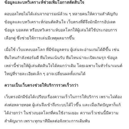
ข้อมูลและบทวิเคราะห์ช่วยเพิ่มโอกาสตัดสินใจ
คอบอลไทยไม่ได้เล่นจากอารมณ์ล้วน ๆ หลายคนให้ความสำคัญกับ
ข้อมูลและบทวิเคราะห์ก่อนตัดสินใจ เว็บตรงที่ดีจึงมักมีการอัปเดต
ข้อมูล บอลสด หรือบทวิเคราะห์บอลโลกให้ผู้เล่นได้ใช้ประกอบการ
เลือกคู่ ซึ่งช่วยให้การเล่นมีเหตุผลมากขึ้น
เมื่อใช้ เว็บแทงบอลโลก ที่มีข้อมูลครบ ผู้เล่นจะอ่านเกมได้ดีขึ้น เช่น
ทีมไหนกำลังฟอร์มดี ทีมไหนเน้นรับ ทีมไหนน่าจะเปิดเกมรุก ข้อมูล
เหล่านี้ช่วยให้ผู้เล่นตัดสินใจได้คมกว่าเดิม โดยเฉพาะในทัวร์นาเมนต์
ใหญ่ที่รายละเอียดเล็ก ๆ อาจเปลี่ยนผลทั้งเกมได้
ความเป็นเว็บตรงช่วยให้บริการรวดเร็วกว่า
เว็บตรงมักมีข้อได้เปรียบเรื่องความเร็วในการให้บริการ เพราะไม่ต้อง
ส่งต่อหลายทอด ผู้เล่นจึงเข้าถึงระบบได้ไวขึ้น และเมื่อเกิดปัญหาก็แก้
ได้ง่ายกว่า ในช่วงบอลโลกที่คนใช้งานเยอะ ความเร็วเช่นนี้มีความ
สำคัญมาก เพราะทุกนาทีมีผลต่อจังหวะการเดิมพัน