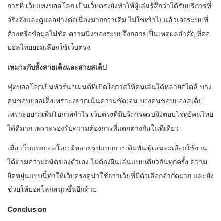
การที่ เว็บแทงบอลโลก เป็นเว็บตรงยังทำให้ผู้เล่นรู้สึกว่าได้รับบริการที่
จริงจังและดูแลอย่างต่อเนื่องมากกว่าเดิม ไม่ใช่เข้าไปแล้วเจอระบบที่
ค้างหรือข้อมูลไม่ชัด ความนิ่งของระบบจึงกลายเป็นเหตุผลสำคัญที่คอ
บอลไทยยอมเลือกใช้เว็บตรง
เหมาะกับทั้งสายเต็งและสายสเต็ป
ฟุตบอลโลกเป็นทัวร์นาเมนต์ที่เปิดโอกาสให้คนเล่นได้หลายสไตล์ บาง
คนชอบบอลเต็งเพราะอยากเน้นความชัดเจน บางคนชอบบอลสเต็ป
เพราะอยากเพิ่มโอกาสกำไร เว็บตรงที่มีบริการครบจึงตอบโจทย์คนไทย
ได้ดีมาก เพราะรองรับความต้องการที่แตกต่างกันในที่เดียว
เมื่อ เว็บแทงบอลโลก มีหลายรูปแบบการเดิมพัน ผู้เล่นจะเลือกใช้งาน
ได้ตามความถนัดของตัวเอง ไม่ต้องฝืนเล่นแบบเดียวกันทุกครั้ง ความ
ยืดหยุ่นแบบนี้ทำให้เว็บตรงดูน่าใช้กว่าเว็บที่มีตัวเลือกจำกัดมาก และยัง
ช่วยให้บอลโลกสนุกขึ้นอีกด้วย
Conclusion