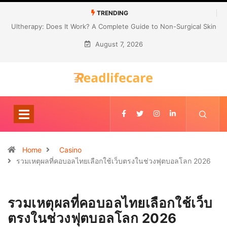
TRENDING
kin
Connecting Primavera P6 With Your ERP for Faster IPC Generation
August 7, 2026
Home
Casino
รวมเหตุผลที่คอบอลไทยเลือกใช้เว็บตรงในช่วงฟุตบอลโลก 2026
รวมเหตุผลที่คอบอลไทยเลือกใช้เว็บ
ตรงในช่วงฟุตบอลโลก 2026