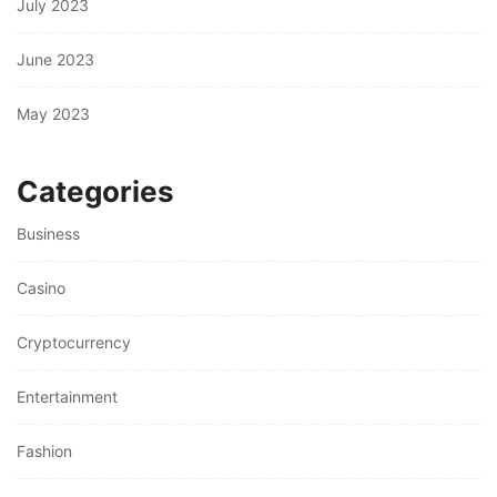
July 2023
June 2023
May 2023
Categories
Business
Casino
Cryptocurrency
Entertainment
Fashion