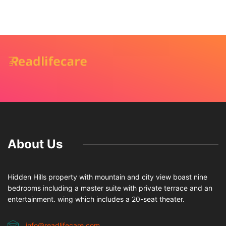
About Us
Hidden Hills property with mountain and city view boast nine
bedrooms including a master suite with private terrace and an
entertainment. wing which includes a 20-seat theater.
info@readlifecare.com