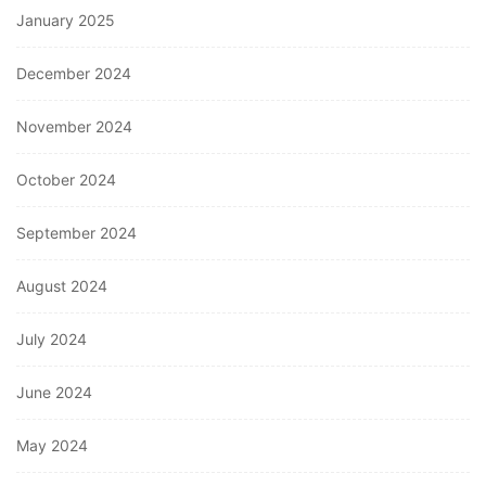
January 2025
December 2024
November 2024
October 2024
September 2024
August 2024
July 2024
June 2024
May 2024