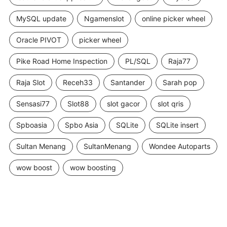
MySQL update
Ngamenslot
online picker wheel
Oracle PIVOT
picker wheel
Pike Road Home Inspection
PL/SQL
Raja77
Raja Slot
Receh33
Santander
Sarah pop
Sensasi77
Slot88
slot gacor
slot qris
Spboasia
Spbo Asia
SQLite
SQLite insert
Sultan Menang
SultanMenang
Wondee Autoparts
wow boost
wow boosting