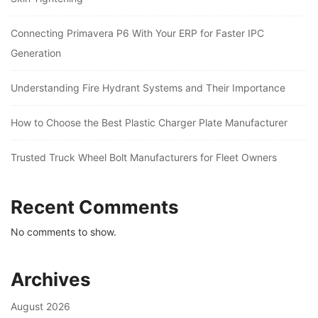
Connecting Primavera P6 With Your ERP for Faster IPC
Generation
Understanding Fire Hydrant Systems and Their Importance
How to Choose the Best Plastic Charger Plate Manufacturer
Trusted Truck Wheel Bolt Manufacturers for Fleet Owners
Recent Comments
No comments to show.
Archives
August 2026