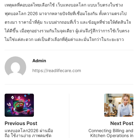
เหตุผลที่คอบอลไทยเลือกใช้ เว็บแทงบอลโลก แบบเว็บตรงในช่วง
ฟุตบอลโลก 2026 มาจากหลายปัจจัยที่เชื่อมโยงกัน ทั้งความตรงไป
ตรงมา ราคาน้ำที่คุ้ม ระบบฝากถอนที่เร็ว และข้อมูลที่ช่วยให้ตัดสินใจ
ได้ดีขึ้น เมื่อทุกอย่างรวมกันในจุดเดียว ผู้เล่นจึงรู้สึกว่าการใช้เว็บตรง
ไม่ใช่แค่สะดวก แต่เป็นตัวเลือกที่คุ้มค่าและมั่นใจกว่าในระยะยาว
Admin
https://readlifecare.com
Previous Post
Next Post
แทงบอลโลก2026 ผ่านมือ
Connecting Billing and
ถือ ใช้งานง่าย ภาพคมชัด
Kitchen Operations in